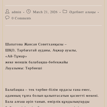
Post
Post
Post
admin
March 21, 2026
Әдебиет алаңы
author:
published:
category:
Post
0 Comments
comments:
Шапатова Жансая Советханқызы –
ШҚО, Тарбағатай ауданы, Ақжар ауылы,
«Ай-Тұмар»
жеке меншік балабақша-бөбекжайы
Лауазымы: Тәрбиеші
Балабақша – тек тәрбие-білім ордасы ғана емес,
адамның тұлға болып қалыптасатын қасиетті мекені.
Бала алғаш әріп танып, өмірлік құндылықтарды