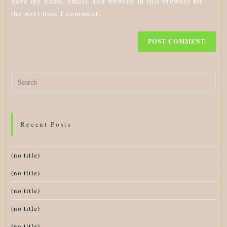
Save my name, email, and website in this browser for
(optional)
the next time I comment.
Search
for:
Recent Posts
(no title)
(no title)
(no title)
(no title)
(no title)