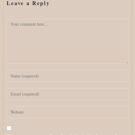
Leave a Reply
Comment
Enter
your
name
Enter
or
your
username
email
to
Enter
address
comment
your
to
website
comment
URL