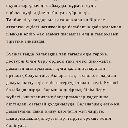
оқушылар үлкенді сыйлауды, құрметтеуді,
еңбектенуді, әділетті болуды үйренеді.
Тәрбиеші-ұстаздар мен ата-аналардың бірлесе
атқарған еңбегі нәтижесінде балабақша қабырғасынан
шыққан әрбір жас азамат жасампаз елдің темірқазық
тірегіне айналады.
Бүгінгі таңда балабақша тек тағылымды тәрбие,
дәстүрлі білім беру ордасы ғана емес, жан-жақты
дамыған шығармашыл тұлға қалыптастыратын
орталық болуы тиіс. Ақпараттық технологиялардың
дамуы оқыту әдістерін өзгертуді талап етеді. Бүгінгі
балабақшаларда, барынша цифрлық білім беру
жүйесі, инновациялық бағдарламалар қадерінше
біртіндеп, сатылай қолданылуда. Балалардың өзін-өзі
дамытуына, сыни ойлау қабілетін жетілдіруге,
шығармашылық әлеуетін арттыруға ерекше көңіл
бөлінуде.