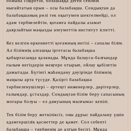
бойына сіңіретін, болашаққа деген сенімін
нығайтатын орын – осы балабақша. Сондықтан да
балабақшаның рөлі тек оқытумен шектелмейді, ол
адам тәрбиелейтін, қоғамға пайдалы азамат
даярлайтын маңызды әлеуметтік институт іспетті.
Кез келген өркениетті қоғамның негізі – сапалы білім.
Ал білімнің алғашқы іргетасы балабақша
қабырғасында қаланады. Мұнда балауса-балғындар
ғылым негіздерін меңгере отырып, ойлау қабілетін
дамытады. Бүгінгі жаһандану дәуірінде білімнің
маңызы арта түсуде. Қазіргі балабақша
тәрбиеленушілері – ертеңгі инженерлер, дәрігерлер,
ғалымдар, ұстаздар. Сондықтан білім беру сапасының
жоғары болуы – ел дамуының мызғымас кепілі.
Тек білім беру жеткіліксіз, оны дұрыс пайдалану үшін
адамгершілік қасиеттер де қажет. Сол себепті
балабақша – тәрбиенің де алтын бесігі. Мұнда