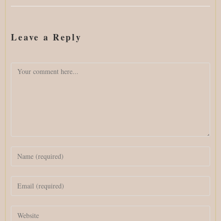
Leave a Reply
Comment
Enter
your
name
Enter
or
your
username
email
to
Enter
address
comment