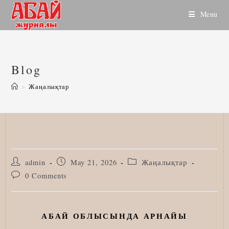
Skip
Menu
to
content
Blog
>
Жаңалықтар
Post
Post
Post
admin
May 21, 2026
Жаңалықтар
author:
published:
category:
Post
0 Comments
comments:
АБАЙ ОБЛЫСЫНДА АРНАЙЫ