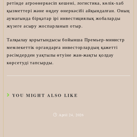
ретінде агроөнеркәсіп кешені, логистика, көлік-хаб
қызметтері және өңдеу өнеркәсібі айқындалған. Оның
аумағында бірқатар ірі инвестициялық жобаларды
жүзеге асыру жоспарланып отыр.
Талқылау қорытындысы бойынша Премьер-министр
мемлекеттік органдарға инвесторлардың қажетті
рәсімдерден уақтылы өтуіне жан-жақты қолдау
көрсетуді тапсырды.
YOU MIGHT ALSO LIKE
April 24, 2026