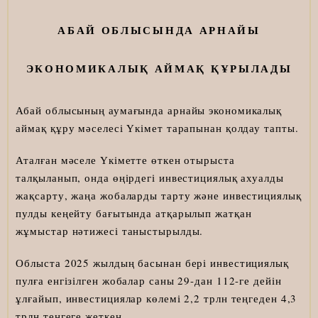
АБАЙ ОБЛЫСЫНДА АРНАЙЫ
ЭКОНОМИКАЛЫҚ АЙМАҚ ҚҰРЫЛАДЫ
Абай облысының аумағында арнайы экономикалық
аймақ құру мәселесі Үкімет тарапынан қолдау тапты.
Аталған мәселе Үкіметте өткен отырыста
талқыланып, онда өңірдегі инвестициялық ахуалды
жақсарту, жаңа жобаларды тарту және инвестициялық
пулды кеңейту бағытында атқарылып жатқан
жұмыстар нәтижесі таныстырылды.
Облыста 2025 жылдың басынан бері инвестициялық
пулға енгізілген жобалар саны 29-дан 112-ге дейін
ұлғайып, инвестициялар көлемі 2,2 трлн теңгеден 4,3
трлн теңгеге жеткен.