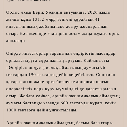
Облыс әкімі Берік Уәлидің айтуынша, 2026 жылы
жалпы құны 131,2 млрд теңгені құрайтын 41
инвестициялық жобаны іске асыру жоспарланып
отыр. Нәтижесінде 3 мыңнан астам жаңа жұмыс орны
ашылады.
Өңірде инвесторлар тарапынан өндірістік нысандар
орналастыруға сұраныстың артуына байланысты
«Өндіріс» индустриялық аймағының аумағы 96
гектардан 190 гектарға дейін кеңейтілген. Сонымен
қатар шағын және орта бизнеске арналған шағын
өнеркәсіптік парк құру мүмкіндігі де қарастырылып
отыр. Жобаға сәйкес, арнайы экономикалық аймақтың
аумағы бастапқы кезеңде 600 гектарды құрап, кейін
1000 гектарға дейін ұлғайтылады.
Арнайы экономикалық аймақтың басым бағыттары