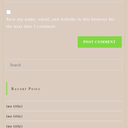
your
to
website
comment
URL
Save my name, email, and website in this browser for
(optional)
the next time I comment.
Search
for:
Recent Posts
(no title)
(no title)
(no title)