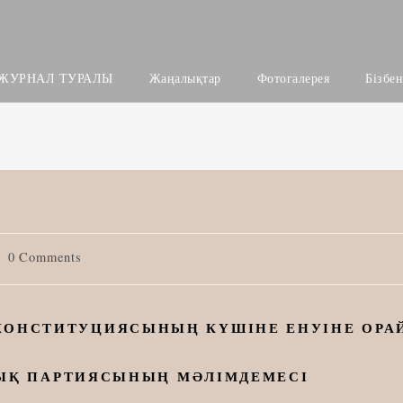
ЖУРНАЛ ТУРАЛЫ
Жаңалықтар
Фотогалерея
Бізбе
st
0 Comments
mments:
КОНСТИТУЦИЯСЫНЫҢ КҮШІНЕ ЕНУІНЕ ОРА
ЛЫҚ ПАРТИЯСЫНЫҢ МӘЛІМДЕМЕСІ