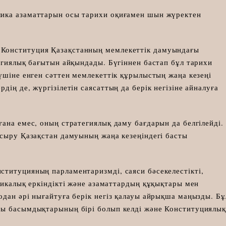
ика азаматтарын осы тарихи оқиғамен шын жүректен
Конституция Қазақстанның мемлекеттік дамуындағы
егиялық бағытын айқындады. Бүгіннен бастап бұл тарихи
үшіне енген сәттен мемлекеттік құрылыстың жаңа кезеңі
ің де, жүргізілетін саясаттың да берік негізіне айналуға
ана емес, оның стратегиялық даму бағдарын да белгілейді.
асыру Қазақстан дамуының жаңа кезеңіндегі басты
титуцияның парламентаризмді, саяси бәсекелестікті,
микалық еркіндікті және азаматтардың құқықтары мен
дан әрі нығайтуға берік негіз қалауы айрықша маңызды. Бұ
ты басымдықтарының бірі болып келді және Конституциялық