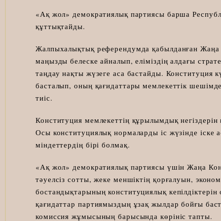
«Ақ жол» демократиялық партиясы барша Республ
құттықтайды.
Жалпыхалықтық референдумда қабылданған Жаңа 
маңызды белеске айналып, еліміздің алдағы страт
таңдау нақты жүзеге аса бастайды. Конституция к
басталып, оның қағидаттары мемлекеттік шешімдерд
тиіс.
Конституция мемлекеттің құрылымдық негіздерін ғ
Осы конституциялық нормаларды іс жүзінде іске 
міндеттердің бірі болмақ.
«Ақ жол» демократиялық партиясы үшін Жаңа Конс
тәуелсіз сотты, жеке меншіктің қорғалуын, эконо
бостандықтарының конституциялық кепілдіктерін о
қағидаттар партиямыздың ұзақ жылдар бойғы бас
комиссия жұмысының барысында көрініс тапты.