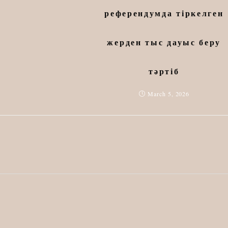
референдумда тіркелген
жерден тыс дауыс беру
тәртіб
March 5, 2026