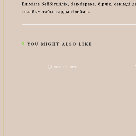
Елімізге бейбітшілік, бақ-береке, бірлік, сенімді
толайым табыстарды тілейміз.
YOU MIGHT ALSO LIKE
June 25, 2026