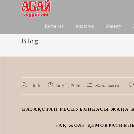
Skip
to
content
Басты бет
Айдарлар
Жазылу
Blog
Post
Post
Post
Po
admin
July 1, 2026
Жаңалықтар
author:
published:
category:
co
ҚАЗАҚСТАН РЕСПУБЛИКАСЫ ЖАҢА 
«АҚ ЖОЛ» ДЕМОКРАТИЯ