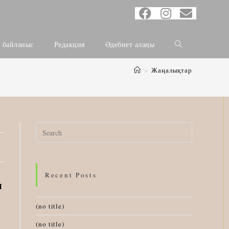
н байланыс
Редакция
Әдебиет алаңы
>
Жаңалықтар
Search
for:
Recent Posts
Й
(no title)
(no title)