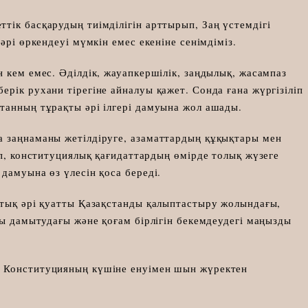
тік басқарудың тиімділігін арттырып, Заң үстемдігі
әрі өркендеуі мүмкін емес екеніне сенімдіміз.
 кем емес. Әділдік, жауапкершілік, заңдылық, жасампаз
рік рухани тірегіне айналуы қажет. Сонда ғана жүргізіліп
танның тұрақты әрі ілгері дамуына жол ашады.
а заңнаманы жетілдіруге, азаматтардың құқықтары мен
ып, конституциялық қағидаттардың өмірде толық жүзеге
дамуына өз үлесін қоса береді.
қтық әрі қуатты Қазақстанды қалыптастыру жолындағы,
ны дамытудағы және қоғам бірлігін бекемдеудегі маңызды
а Конституцияның күшіне енуімен шын жүректен