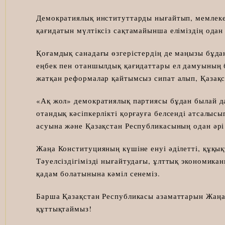
Демократиялық институттарды нығайтып, мемлекет
қағидатын мүлтіксіз сақтамайынша еліміздің одан 
Қоғамдық санадағы өзгерістердің де маңызы бұдан
еңбек пен отаншылдық қағидаттары ел дамуының бе
жатқан реформалар қайтымсыз сипат алып, Қазақс
«Ақ жол» демократиялық партиясы бұдан былай д
отандық кәсіпкерлікті қорғауға белсенді атсалыс
асуына және Қазақстан Республикасының одан әрі 
Жаңа Конституцияның күшіне енуі әділетті, құқы
Тәуелсіздігімізді нығайтудағы, ұлттық экономика
қадам болатынына кәміл сенеміз.
Барша Қазақстан Республикасы азаматтарын Жаң
құттықтаймыз!