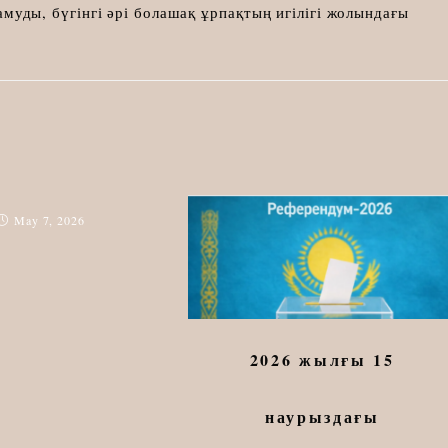
 дамуды, бүгінгі әрі болашақ ұрпақтың игілігі жолындағы
May 7, 2026
2026 жылғы 15
наурыздағы