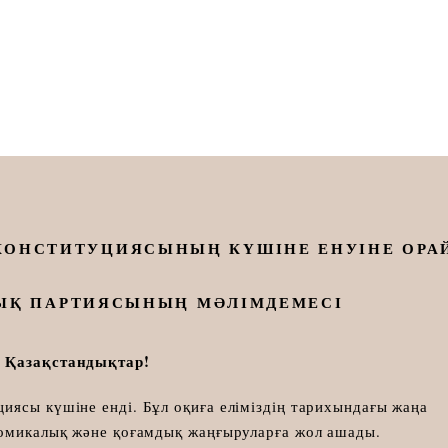
КОНСТИТУЦИЯСЫНЫҢ КҮШІНЕ ЕНУІНЕ ОРА
ЛЫҚ ПАРТИЯСЫНЫҢ МӘЛІМДЕМЕСІ
і Қазақстандықтар!
иясы күшіне енді. Бұл оқиға еліміздің тарихындағы жаңа
номикалық және қоғамдық жаңғыруларға жол ашады.