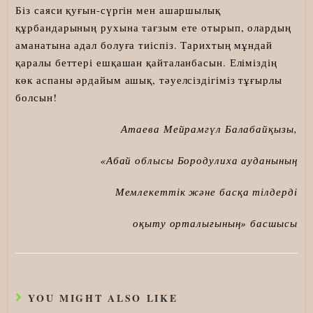
Біз саяси қуғын-сүргін мен ашаршылық
құрбандарының рухына тағзым ете отырып, олардың
аманатына адал болуға тиіспіз. Тарихтың мұндай
қаралы беттері ешқашан қайталанбасын. Еліміздің
көк аспаны әрдайым ашық, тәуелсіздігіміз тұғырлы
болсын!
Атаева Мейрамгүл Балабайқызы,
«Абай облысы Бородулиха ауданының
Мемлекеттік және басқа тілдерді
оқыту орталығының» басшысы
YOU MIGHT ALSO LIKE