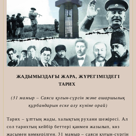
ЖАДЫМЫЗДАҒЫ ЖАРА, ЖҮРЕГІМІЗДЕГІ
ТАРИХ
(31 мамыр – Саяси қуғын-сүргін және ашаршылық
құрбандарын еске алу күніне орай)
Тарих – ұлттың жады, халықтың рухани шежіресі. Ал
сол тарихтың кейбір беттері қанмен жазылып, көз
жасымен көмкерілген. 31 мамыр – саяси қуғын-сүргін