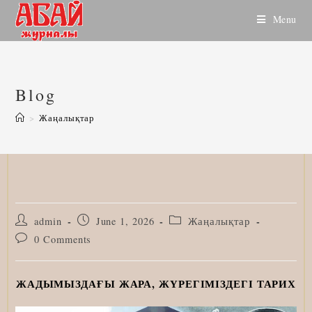
Skip
Menu
to
content
Blog
>
Жаңалықтар
Post
Post
Post
admin
June 1, 2026
Жаңалықтар
author:
published:
category:
Post
0 Comments
comments:
ЖАДЫМЫЗДАҒЫ ЖАРА, ЖҮРЕГІМІЗДЕГІ ТАРИХ