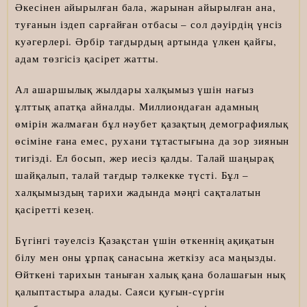
Әкесінен айырылған бала, жарынан айырылған ана,
туғанын іздеп сарғайған отбасы – сол дәуірдің үнсіз
куәгерлері. Әрбір тағдырдың артында үлкен қайғы,
адам төзгісіз қасірет жатты.
Ал ашаршылық жылдары халқымыз үшін нағыз
ұлттық апатқа айналды. Миллиондаған адамның
өмірін жалмаған бұл нәубет қазақтың демографиялық
өсіміне ғана емес, рухани тұтастығына да зор зиянын
тигізді. Ел босып, жер иесіз қалды. Талай шаңырақ
шайқалып, талай тағдыр тәлкекке түсті. Бұл –
халқымыздың тарихи жадында мәңгі сақталатын
қасіретті кезең.
Бүгінгі тәуелсіз Қазақстан үшін өткеннің ақиқатын
білу мен оны ұрпақ санасына жеткізу аса маңызды.
Өйткені тарихын таныған халық қана болашағын нық
қалыптастыра алады. Саяси қуғын-сүргін