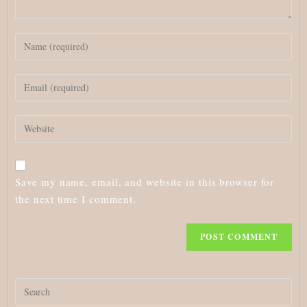
Enter
your
name
Enter
or
your
username
email
to
Enter
address
comment
your
to
website
comment
URL
Save my name, email, and website in this browser for
(optional)
the next time I comment.
Search
for: