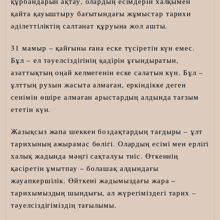
құрбандарын ақтау, олардың есімдерін халқымен
қайта қауыштыру бағытындағы жұмыстар тарихи
әділеттіліктің салтанат құруына жол ашты.
31 мамыр – қайғыны ғана еске түсіретін күн емес.
Бұл – ел тәуелсіздігінің қадірін ұғындыратын,
азаттықтың оңай келмегенін еске салатын күн. Бұл –
ұлттың рухын жасыта алмаған, еркіндікке деген
сенімін өшіре алмаған арыстардың алдында тағзым
ететін күн.
Жазықсыз жапа шеккен боздақтардың тағдыры – ұлт
тарихының ажырамас бөлігі. Олардың есімі мен ерлігі
халық жадында мәңгі сақталуы тиіс. Өткеннің
қасіретін ұмытпау – болашақ алдындағы
жауапкершілік. Өйткені жадымыздағы жара –
тарихымыздың шындығы, ал жүрегіміздегі тарих –
тәуелсіздігіміздің тағылымы.