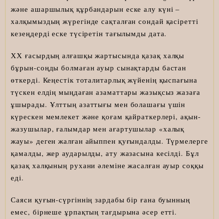
және ашаршылық құрбандарын еске алу күні –
халқымыздың жүрегінде сақталған сондай қасіретті
кезеңдерді еске түсіретін тағылымды дата.
ХХ ғасырдың алғашқы жартысында қазақ халқы
бұрын-соңды болмаған ауыр сынақтарды бастан
өткерді. Кеңестік тоталитарлық жүйенің қыспағына
түскен елдің мыңдаған азаматтары жазықсыз жазаға
ұшырады. Ұлттың азаттығы мен болашағы үшін
күрескен мемлекет және қоғам қайраткерлері, ақын-
жазушылар, ғалымдар мен ағартушылар «халық
жауы» деген жалған айыппен қуғындалды. Түрмелерге
қамалды, жер аударылды, ату жазасына кесілді. Бұл
қазақ халқының рухани әлеміне жасалған ауыр соққы
еді.
Саяси қуғын-сүргіннің зардабы бір ғана буынның
емес, бірнеше ұрпақтың тағдырына әсер етті.