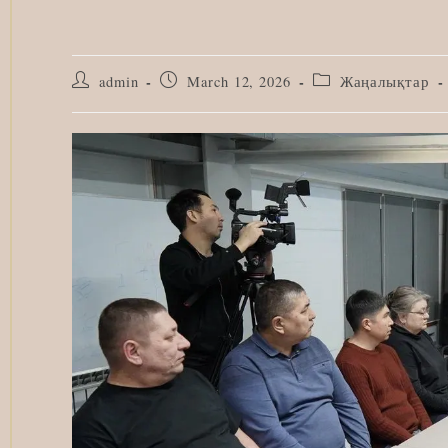
Post
Post
Post
admin
March 12, 2026
Жаңалықтар
author:
published:
category: