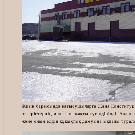
Жиын барысында қатысушыларға Жаңа Конституци
өзгерістердің мәні жан-жақты түсіндірілді. Алд
және оның елдің құқықтық дамуына ықпалы турал