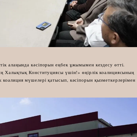
тік алаңында кәсіпорын еңбек ұжымымен кездесу өтті.
ың Халықтық Конституциясы үшін!» өңірлік коалициясының
к коалиция мүшелері қатысып, кәсіпорын қызметкерлерімен