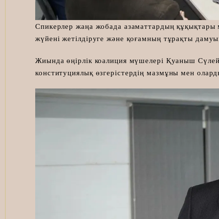
Спикерлер жаңа жобада азаматтардың құқықтары м
жүйені жетілдіруге және қоғамның тұрақты дамуы
Жиында өңірлік коалиция мүшелері Қуаныш Сүлей
конституциялық өзгерістердің мазмұны мен олард