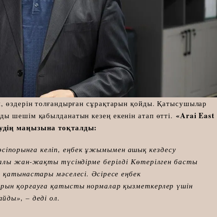
п, өздерін толғандырған сұрақтарын қойды. Қатысушылар
«Arai East
ды шешім қабылданатын кезең екенін атап өтті.
судің маңызына тоқталды:
 кәсіпорынға келіп, еңбек ұжымымен ашық кездесу
алы жан-жақты түсіндірме берілді Көтерілген басты
қатынастары мәселесі. Әсіресе еңбек
ын қорғауға қатысты нормалар қызметкерлер үшін
ды», – деді ол.