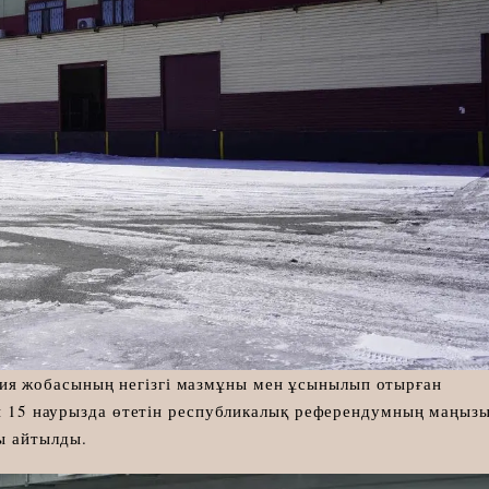
я жобасының негізгі мазмұны мен ұсынылып отырған
ағы 15 наурызда өтетін республикалық референдумның маңыз
ы айтылды.