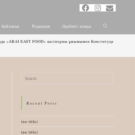
н байланыс
Редакция
Әдебиет алаңы
нда «ARAI EAST FOOD» кәсіпорны ұжымымен Конституция жобасы 
Search
for:
Recent Posts
(no title)
(no title)