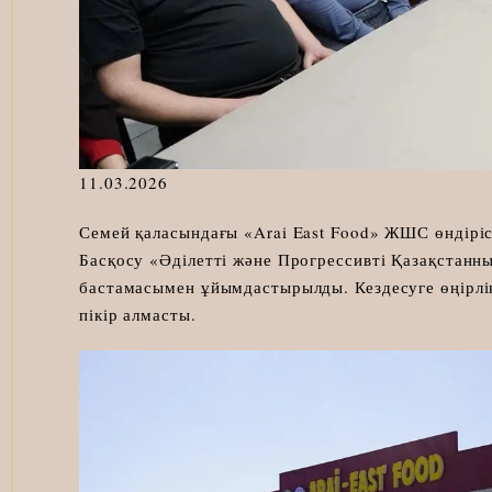
11.03.2026
Семей қаласындағы «Arai East Food» ЖШС өндіріс
Басқосу «Әділетті және Прогрессивті Қазақстанн
бастамасымен ұйымдастырылды. Кездесуге өңірлі
пікір алмасты.