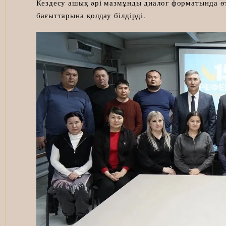
Кездесу ашық әрі мазмұнды диалог форматында өт
бағыттарына қолдау білдірді.