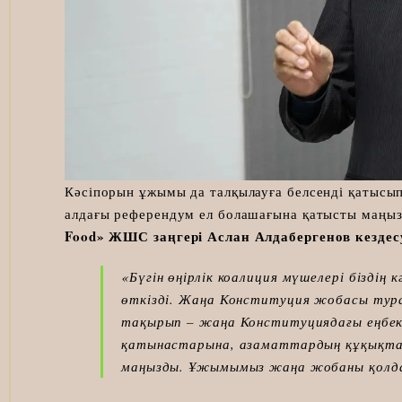
Кәсіпорын ұжымы да талқылауға белсенді қатысы
алдағы референдум ел болашағына қатысты маңыз
Food» ЖШС заңгері Аслан Алдабергенов кезде
«Бүгін өңірлік коалиция мүшелері біздің
өткізді. Жаңа Конституция жобасы тур
тақырып – жаңа Конституциядағы еңбек 
қатынастарына, азаматтардың құқықтар
маңызды. Ұжымымыз жаңа жобаны қолдай