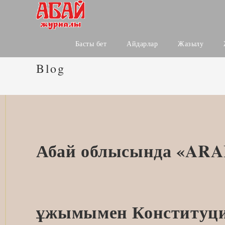
Skip
to
content
Басты бет
Айдарлар
Жазылу
Blog
Абай облысында «ARA
ұжымымен Конституци