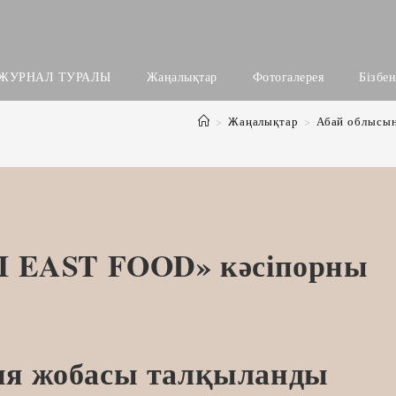
ЖУРНАЛ ТУРАЛЫ
Жаңалықтар
Фотогалерея
Бізбе
>
Жаңалықтар
>
Абай облысы
I EAST FOOD» кәсіпорны
я жобасы талқыланды