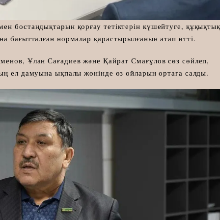
ен бостандықтарын қорғау тетіктерін күшейтуге, құқықты
на бағытталған нормалар қарастырылғанын атап өтті.
менов, Ұлан Сағадиев және Қайрат Смағұлов сөз сөйлеп,
ың ел дамуына ықпалы жөнінде өз ойларын ортаға салды.