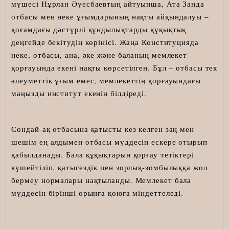
мүшесі Нұрлан Әуесбаевтың айтуынша, Ата Заңда
отбасы мен неке ұғымдарының нақты айқындалуы –
қоғамдағы дәстүрлі құндылықтарды құқықтық
деңгейде бекітудің көрінісі. Жаңа Конституцияда
неке, отбасы, ана, әке және баланың мемлекет
қорғауында екені нақты көрсетілген. Бұл – отбасы тек
әлеуметтік ұғым емес, мемлекеттің қорғауындағы
маңызды институт екенін білдіреді.
Сондай-ақ отбасына қатысты кез келген заң мен
шешім ең алдымен отбасы мүддесін ескере отырып
қабылданады. Бала құқықтарын қорғау тетіктері
күшейтіліп, қатыгездік пен зорлық-зомбылыққа жол
бермеу нормалары нақтыланды. Мемлекет бала
мүддесін бірінші орынға қоюға міндеттеледі.