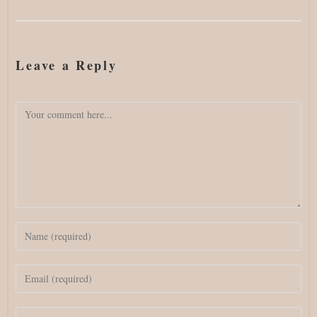
Leave a Reply
Comment
Enter
your
name
Enter
or
your
username
email
to
Enter