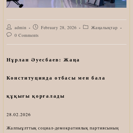
Post
Post
Post
admin
February 28, 2026
Жаңалықтар
author:
published:
category:
Post
0 Comments
comments:
Нұрлан Әуесбаев: Жаңа
Конституцияда отбасы мен бала
құқығы қорғалады
28.02.2026
Жалпыұлттық социал-демократиялық партиясының