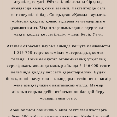
деушілерге үлгі. Өйткені, облыстағы бірқатар
ауылдарда халық саны азайып, мектептерде бала
жетіспеушілігі бар. Сондықтан «Қаладан ауылға»
жобасын қолдап, қоныс аударып келгендеріңізге
қуаныштымыз. Біздің тарапымыздан сіздерге жан-
жақты қолдау көрсетіледі», – деді Берік Уәли.
Аталған отбасыға наурыз айында көшуге байланысты
1 513 750 теңге көлемінде материалдық көмек
төленді. Сонымен қатар экономикалық ұтқырлық
сертификаты аясында мамыр айында 3 146 000 теңге
көлемінде қолдау көрсету қарастырылған. Бұдан
бөлек, көшіп келу жол шығындары өтеліп, отын-көмір
және азық-түлікпен қамтамасыз етілді. Мамыр
айының соңына дейін отбасыға он бас қой беру
жоспарланып отыр.
Абай облысы бойынша 9 айға бекітілген жоспарға
сәйкес 500 отбасын қамту көзделген. Қазіргі жағдай