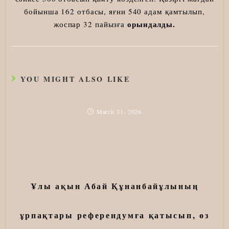
бойынша 162 отбасы, яғни 540 адам қамтылып,
орындалды.
жоспар 32 пайызға
YOU MIGHT ALSO LIKE
March 31, 2026
Ұлы ақын Абай Құнанбайұлының
ұрпақтары референдумға қатысып, өз