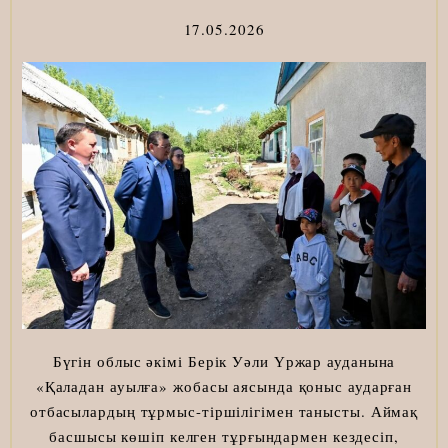
17.05.2026
Бүгін облыс әкімі Берік Уәли Үржар ауданына
«Қаладан ауылға» жобасы аясында қоныс аударған
отбасылардың тұрмыс-тіршілігімен танысты. Аймақ
басшысы көшіп келген тұрғындармен кездесіп,