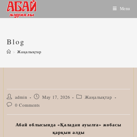
Skip
Menu
to
content
Blog
>
Жаңалықтар
Post
Post
Post
admin
May 17, 2026
Жаңалықтар
author:
published:
category:
Post
0 Comments
comments:
Абай облысында «Қаладан ауылға» жобасы
қарқын алды