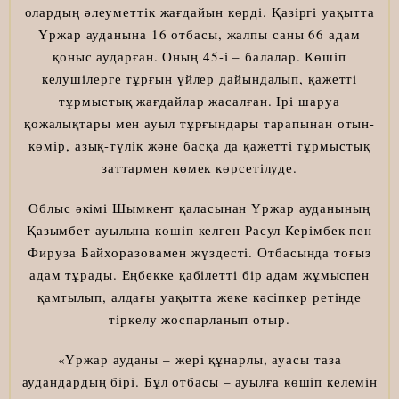
олардың әлеуметтік жағдайын көрді. Қазіргі уақытта
Үржар ауданына 16 отбасы, жалпы саны 66 адам
қоныс аударған. Оның 45-і – балалар. Көшіп
келушілерге тұрғын үйлер дайындалып, қажетті
тұрмыстық жағдайлар жасалған. Ірі шаруа
қожалықтары мен ауыл тұрғындары тарапынан отын-
көмір, азық-түлік және басқа да қажетті тұрмыстық
заттармен көмек көрсетілуде.
Облыс әкімі Шымкент қаласынан Үржар ауданының
Қазымбет ауылына көшіп келген Расул Керімбек пен
Фируза Байхоразовамен жүздесті. Отбасында тоғыз
адам тұрады. Еңбекке қабілетті бір адам жұмыспен
қамтылып, алдағы уақытта жеке кәсіпкер ретінде
тіркелу жоспарланып отыр.
«Үржар ауданы – жері құнарлы, ауасы таза
аудандардың бірі. Бұл отбасы – ауылға көшіп келемін