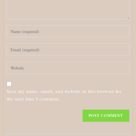
Enter
your
name
Enter
or
your
username
email
to
Enter
address
comment
your
to
website
comment
URL
Save my name, email, and website in this browser for
(optional)
the next time I comment.