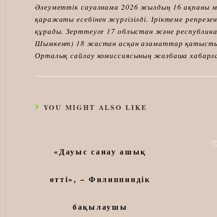
Әлеуметтік сауалнама 2026 жылдың 16 ақпаны 
қаражаты есебінен жүргізілді. Іріктеме репрезе
құрады. Зерттеуге 17 облыстан және республик
Шымкент) 18 жастан асқан азаматтар қатысты.
Орталық сайлау комиссиясының жазбаша хабарла
YOU MIGHT ALSO LIKE
«Дауыс санау ашық
өтті», – Филиппиндік
бақылаушы