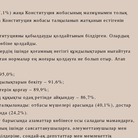
67,1%) жаңа Конституция жобасының мазмұнымен толық
ңа Конституция жобасы талқыланып жатқанын естігенін
ституцияны қабылдауды қолдайтынын білдірген. Олардың
көбіне қолдайды.
рдің ішінде қоғамның негізгі құндылықтарын нығайтуға
ған нормалар ең жоғары қолдауға ие болып отыр. Атап
95,0%;
ылықтарын бекіту – 91,6%;
рін қорғау – 89,9%;
 құқықты одақ ретінде айқындау – 86,7%.
талқыланады: отбасы мүшелері арасында (40,1%), достар
нда (24,2%).
у барысында азаматтар көбінесе осы саладағы мамандарға,
оның ішінде саясаттанушыларға, әлеуметтанушылар мен
кілдеріне, сондай-ақ депутаттар мен мемлекеттік