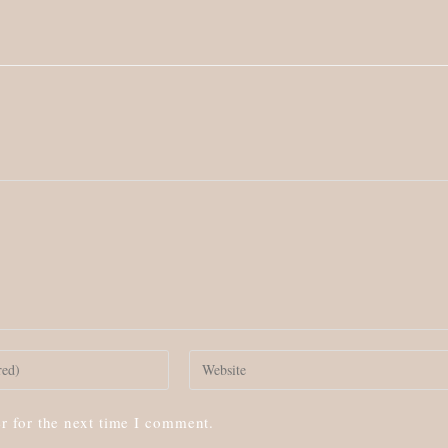
Enter
your
website
r for the next time I comment.
URL