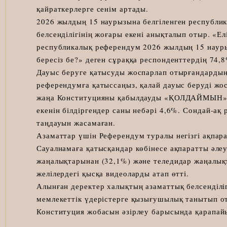
қайраткерлерге сенім артады.
2026 жылдың 15 наурызына белгіленген республи
белсенділігінің жоғары екені анықталып отыр. «
республикалық референдум 2026 жылдың 15 науры
бересіз бе?» деген сұраққа респонденттердің 74,8
Дауыс беруге қатысуды жоспарлап отырғандардың 
референдумға қатыссаңыз, қалай дауыс беруді жо
жаңа Конституцияны қабылдауды «ҚОЛДАЙМЫН»деп
екенін білдіргендер саны небәрі 4,6%. Сондай-ақ р
таңдауын жасамаған.
Азаматтар үшін Референдум туралы негізгі ақпар
Сауалнамаға қатысқандар көбінесе ақпаратты әлеу
жаңалықтарынан (32,1%) және теледидар жаңалықт
желілердегі қысқа видеоларды атап өтті.
Алынған деректер халықтың азаматтық белсенділі
мемлекеттік үдерістерге қызығушылық танытып от
Конституция жобасын әзірлеу барысында қарапайым