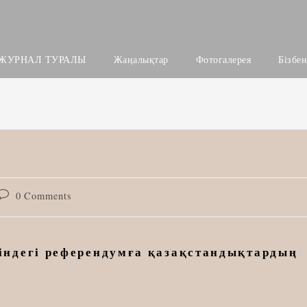
ЖУРНАЛ ТУРАЛЫ
Жаңалықтар
Фотогалерея
Бізбе
Post
0 Comments
comments:
ндегі референдумға қазақстандықтардың