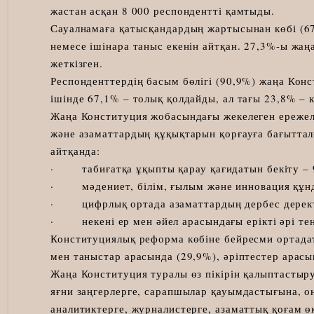
жастан асқан 8 000 респондентті қамтыды.
Сауалнамаға қатысқандардың жартысынан көбі (
немесе ішінара таныс екенін айтқан. 27,3%-ы жа
жеткізген.
Респонденттердің басым бөлігі (90,9%) жаңа Кон
ішінде 67,1% – толық қолдайды, ал тағы 23,8% – 
Жаңа Конституция жобасындағы жекелеген ережеле
және азаматтардың құқықтарын қорғауға бағыттал
айтқанда:
· табиғатқа ұқыпты қарау қағидатын бекіту – 
· мәдениет, білім, ғылым және инновация құнд
· цифрлық ортада азаматтардың дербес деректе
· некені ер мен әйел арасындағы ерікті әрі тең
Конституциялық реформа көбіне бейресми ортада
мен таныстар арасында (29,9%), әріптестер арасы
Жаңа Конституция туралы өз пікірін қалыптастыр
яғни заңгерлерге, сарапшылар қауымдастығына, 
аналитиктерге, журналистерге, азаматтық қоғам ө