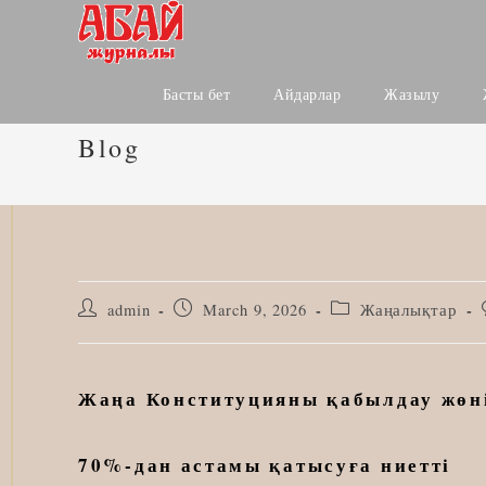
Skip
to
content
Басты бет
Айдарлар
Жазылу
Blog
Post
Post
Post
admin
March 9, 2026
Жаңалықтар
author:
published:
category:
Жаңа Конституцияны қабылдау жөні
70%-дан астамы қатысуға ниетті