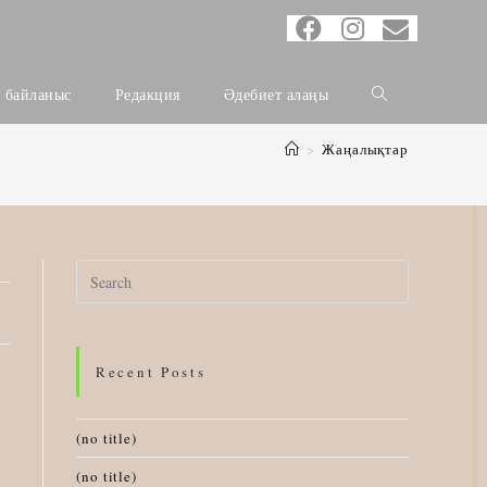
н байланыс
Редакция
Әдебиет алаңы
>
Жаңалықтар
Search
for:
Recent Posts
(no title)
(no title)