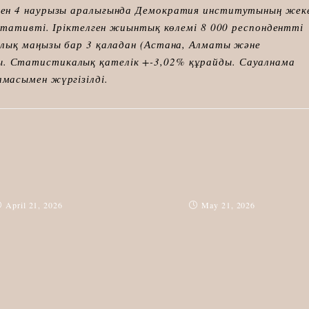
мен 4 наурызы аралығында Демократия институтының жек
нтативті. Іріктелген жиынтық көлемі 8 000 респондентті
алық маңызы бар 3 қаладан (Астана, Алматы және
 Статистикалық қателік +-3,02% құрайды. Сауалнама
масымен жүргізілді.
April 21, 2026
May 21, 2026