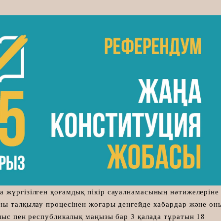
 жүргізілген қоғамдық пікір сауалнамасының нәтижелеріне
ны талқылау процесінен жоғары деңгейде хабардар және он
блыс пен республикалық маңызы бар 3 қалада тұратын 18