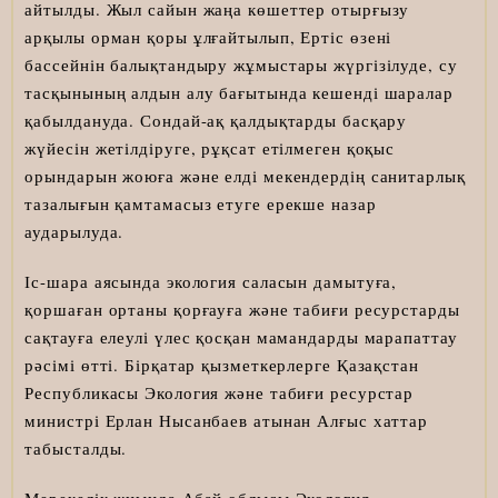
айтылды. Жыл сайын жаңа көшеттер отырғызу
арқылы орман қоры ұлғайтылып, Ертіс өзені
бассейнін балықтандыру жұмыстары жүргізілуде, су
тасқынының алдын алу бағытында кешенді шаралар
қабылдануда. Сондай-ақ қалдықтарды басқару
жүйесін жетілдіруге, рұқсат етілмеген қоқыс
орындарын жоюға және елді мекендердің санитарлық
тазалығын қамтамасыз етуге ерекше назар
аударылуда.
Іс-шара аясында экология саласын дамытуға,
қоршаған ортаны қорғауға және табиғи ресурстарды
сақтауға елеулі үлес қосқан мамандарды марапаттау
рәсімі өтті. Бірқатар қызметкерлерге Қазақстан
Республикасы Экология және табиғи ресурстар
министрі Ерлан Нысанбаев атынан Алғыс хаттар
табысталды.