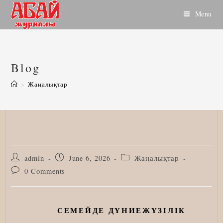
Skip
Menu
to
content
Blog
>
Жаңалықтар
Post
Post
Post
admin
June 6, 2026
Жаңалықтар
author:
published:
category:
Post
0 Comments
comments:
СЕМЕЙДЕ ДҮНИЕЖҮЗІЛІК