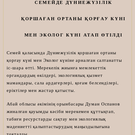
СЕМЕЙДЕ ДҮНИЕЖҮЗІЛІК
ҚОРШАҒАН ОРТАНЫ ҚОРҒАУ КҮНІ
МЕН ЭКОЛОГ КҮНІ АТАП ӨТІЛДІ
Семей қаласында Дүниежүзілік қоршаған ортаны
қорғау күні мен Эколог күніне арналған салтанатты
іс-шара өтті. Мерекелік жиынға мемлекеттік
органдардың өкілдері, экологиялық қызмет
мамандары, сала ардагерлері, қоғам белсенділері,
еріктілер мен жастар қатысты.
Абай облысы әкімінің орынбасары Думан Оспанов
жиналған қауымды кәсіби мерекемен құттықтап,
табиғи ресурстарды сақтау мен экологиялық
мәдениетті қалыптастырудың маңыздылығына
тоқталды.