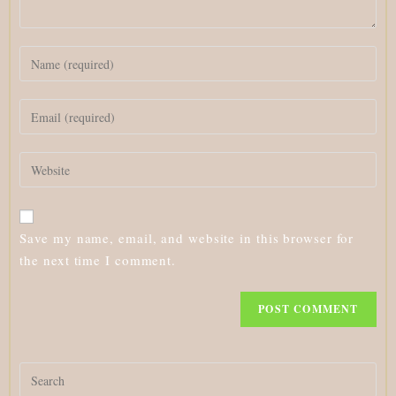
Enter
your
name
Enter
or
your
username
email
to
Enter
address
comment
your
to
website
comment
URL
Save my name, email, and website in this browser for
(optional)
the next time I comment.
Search
for: