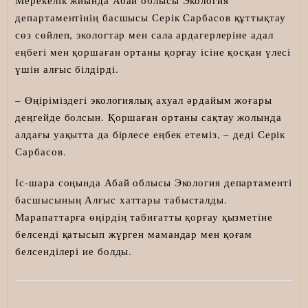
Мерекелік жиында Абай облысы Экология
департаментінің басшысы Серік Сарбасов құттықтау
сөз сөйлеп, экологтар мен сала ардагерлеріне адал
еңбегі мен қоршаған ортаны қорғау ісіне қосқан үлесі
үшін алғыс білдірді.
– Өңіріміздегі экологиялық ахуал әрдайым жоғары
деңгейде болсын. Қоршаған ортаны сақтау жолында
алдағы уақытта да бірлесе еңбек етеміз, – деді Серік
Сарбасов.
Іс-шара соңында Абай облысы Экология департаменті
басшысының Алғыс хаттары табысталды.
Марапаттарға өңірдің табиғатты қорғау қызметіне
белсенді қатысып жүрген мамандар мен қоғам
белсенділері ие болды.