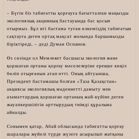
– Бүгін біз табиғатты қорғауға бағытталған маңызды
экологиялық акцияның бастауында бас қосып
отырмыз. Бұл игі бастама туған өлкеміздің табиғатын
сақтауға деген ортақ мақсат жолында баршамызды
біріктіреді, – деді Думан Оспанов.
Өз сөзінде ол Мемлекет басшысы экология және
қоршаған ортаны қорғау мәселелеріне ерекше көңіл
бөліп отырғанын атап өтті. Оның айтуынша,
Президент бастамашы болған «Таза Қазақстан»
акциясы экологиялық мәдениетті дамыту мен
азаматтардың қоршаған ортаның жай-күйіне деген
жауапкершілігін арттырудың тиімді құралына
айналды.
Сонымен қатар, Абай облысында табиғатты қорғау
шаралары жүйелі түрде жүзеге асырылып жатқаны