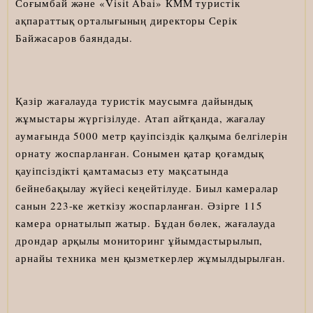
Соғымбай және «Visit Abai» КММ туристік
ақпараттық орталығының директоры Серік
Байжасаров баяндады.
Қазір жағалауда туристік маусымға дайындық
жұмыстары жүргізілуде. Атап айтқанда, жағалау
аумағында 5000 метр қауіпсіздік қалқыма белгілерін
орнату жоспарланған. Сонымен қатар қоғамдық
қауіпсіздікті қамтамасыз ету мақсатында
бейнебақылау жүйесі кеңейтілуде. Биыл камералар
санын 223-ке жеткізу жоспарланған. Әзірге 115
камера орнатылып жатыр. Бұдан бөлек, жағалауда
дрондар арқылы мониторинг ұйымдастырылып,
арнайы техника мен қызметкерлер жұмылдырылған.