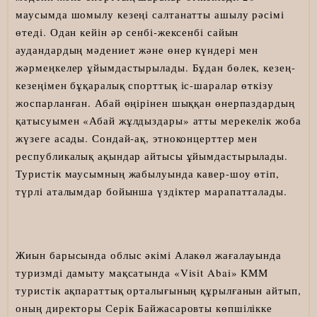
маусымда шомылу кезеңі салтанатты ашылу рәсімі
өтеді. Одан кейін әр сенбі-жексенбі сайын
аудандардың мәдениет және өнер күндері мен
жәрмеңкелер ұйымдастырылады. Бұдан бөлек, кезең-
кезеңімен бұқаралық спорттық іс-шаралар өткізу
жоспарланған. Абай өңірінен шыққан өнерпаздардың
қатысуымен «Абай жұлдыздары» атты мерекелік жоба
жүзеге асады. Сондай-ақ, этноконцерттер мен
республикалық ақындар айтысы ұйымдастырылады.
Туристік маусымның жабылуында кавер-шоу өтіп,
түрлі аталымдар бойынша үздіктер марапатталады.
Жиын барысында облыс әкімі Алакөл жағалауында
туризмді дамыту мақсатында «Visit Abai» КММ
туристік ақпараттық орталығының құрылғанын айтып,
оның директоры Серік Байжасаровты көпшілікке