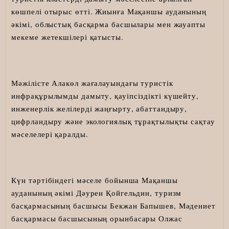
көшпелі отырыс өтті. Жиынға Мақаншы ауданының
әкімі, облыстық басқарма басшылары мен жауапты
мекеме жетекшілері қатысты.
Мәжілісте Алакөл жағалауындағы туристік
инфрақұрылымды дамыту, қауіпсіздікті күшейту,
инженерлік желілерді жаңғырту, абаттандыру,
цифрландыру және экологиялық тұрақтылықты сақтау
мәселелері қаралды.
Күн тәртібіндегі мәселе бойынша Мақаншы
ауданының әкімі Дәурен Қойгельдин, туризм
басқармасының басшысы Бекжан Бапышев, Мәдениет
басқармасы басшысының орынбасары Олжас