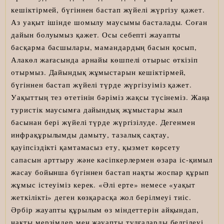
кешіктірмей, бүгіннен бастап жүйелі жүргізу қажет.
Аз уақыт ішінде шомылу маусымы басталады. Соған
дайын болуымыз қажет. Осы себепті жауапты
басқарма басшылары, мамандардың басын қосып,
Алакөл жағасында арнайы көшпелі отырыс өткізіп
отырмыз. Дайындық жұмыстарын кешіктірмей,
бүгіннен бастап жүйелі түрде жүргізуіміз қажет.
Уақыттың тез өтетінін бәріміз жақсы түсінеміз. Жаңа
туристік маусымға дайындық жұмыстары жыл
басынан бері жүйелі түрде жүргізілуде. Дегенмен
инфрақұрылымды дамыту, тазалық сақтау,
қауіпсіздікті қамтамасыз ету, қызмет көрсету
сапасын арттыру және кәсіпкерлермен өзара іс-қимыл
жасау бойынша бүгіннен бастап нақты жоспар құрып
жұмыс істеуіміз керек. «Әлі ерте» немесе «уақыт
жеткілікті» деген көзқарасқа жол берілмеуі тиіс.
Әрбір жауапты құрылым өз міндеттерін айқындап,
нақты мерзімдер мен жауапты тұлғаларды белгілеуі