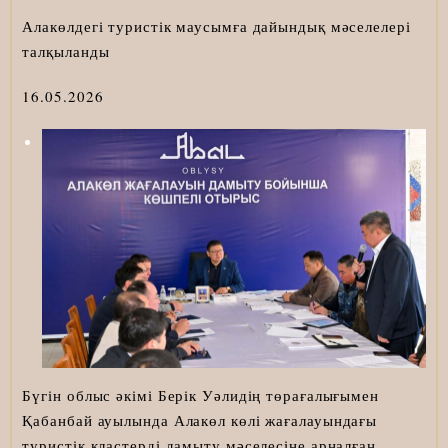
Алакөлдегі туристік маусымға дайындық мәселелері
талқыланды
16.05.2026
Бүгін облыс әкімі Берік Уәлидің төрағалығымен
Қабанбай ауылында Алакөл көлі жағалауындағы
туристік кластерді дамыту мәселесіне арналған