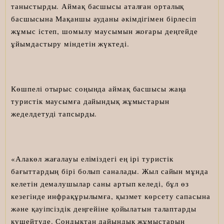
таныстырды. Аймақ басшысы аталған орталық
басшысына Мақаншы ауданы әкімдігімен бірлесіп
жұмыс істеп, шомылу маусымын жоғары деңгейде
ұйымдастыру міндетін жүктеді.
Көшпелі отырыс соңында аймақ басшысы жаңа
туристік маусымға дайындық жұмыстарын
жеделдетуді тапсырды.
«Алакөл жағалауы еліміздегі ең ірі туристік
бағыттардың бірі болып саналады. Жыл сайын мұнда
келетін демалушылар саны артып келеді, бұл өз
кезегінде инфрақұрылымға, қызмет көрсету сапасына
және қауіпсіздік деңгейіне қойылатын талаптарды
күшейтуде. Сондықтан дайындық жұмыстарын