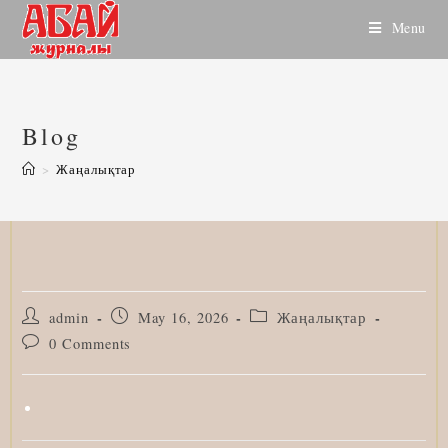
Skip
Menu
to
content
Blog
>
Жаңалықтар
Post
Post
Post
admin
May 16, 2026
Жаңалықтар
author:
published:
category:
Post
0 Comments
comments: