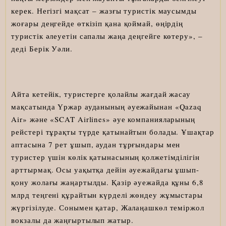
керек. Негізгі мақсат – жазғы туристік маусымды
жоғары деңгейде өткізіп қана қоймай, өңірдің
туристік әлеуетін сапалы жаңа деңгейге көтеру», –
деді Берік Уәли.
Айта кетейік, туристерге қолайлы жағдай жасау
мақсатында Үржар ауданының әуежайынан «Qazaq
Air» және «SCAT Airlines» әуе компанияларының
рейстері тұрақты түрде қатынайтын болады. Ұшақтар
аптасына 7 рет ұшып, аудан тұрғындары мен
туристер үшін көлік қатынасының қолжетімділігін
арттырмақ. Осы уақытқа дейін әуежайдағы ұшып-
қону жолағы жаңартылды. Қазір әуежайда құны 6,8
млрд теңгені құрайтын күрделі жөндеу жұмыстары
жүргізілуде. Сонымен қатар, Жалаңашкөл теміржол
вокзалы да жаңғыртылып жатыр.