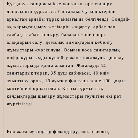
Құтқару станциясы іске қосылып, өрт сөндіру
депосының құрылысы басталды. Су көліктеріне
арналған арнайы тұрақ аймағы да белгіленді. Сондай-
ақ жарықтандыру желілерін жаңарту, арбат пен
саябақты абаттандыру, балалар және спорт
алаңдарын салу, демалыс аймақтарын көбейту
жұмыстары жүргізілуде. Осыған қоса санитарлық
инфрақұрылымды күшейту және жағалауды қоршау
жұмыстары да қолға алынған. Жағалауда 25
санитарлық торап, 35 душ кабинасы, 40 киім
ауыстыру орны, 15 ауызсу фонтаны және 100 қоқыс
контейнері орнатылған. Қатты тұрмыстық
қалдықтарды шығару жұмыстары тәулігіне екі рет
жүргізіледі.
Көл жағалауында цифрландыру, экологиялық