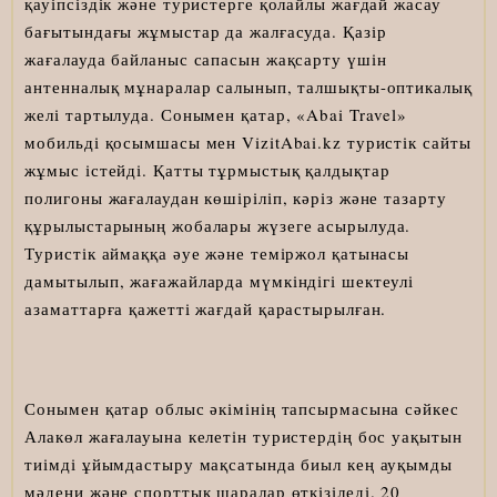
қауіпсіздік және туристерге қолайлы жағдай жасау
бағытындағы жұмыстар да жалғасуда. Қазір
жағалауда байланыс сапасын жақсарту үшін
антенналық мұнаралар салынып, талшықты-оптикалық
желі тартылуда. Сонымен қатар, «Abai Travel»
мобильді қосымшасы мен VizitAbai.kz туристік сайты
жұмыс істейді. Қатты тұрмыстық қалдықтар
полигоны жағалаудан көшіріліп, кәріз және тазарту
құрылыстарының жобалары жүзеге асырылуда.
Туристік аймаққа әуе және теміржол қатынасы
дамытылып, жағажайларда мүмкіндігі шектеулі
азаматтарға қажетті жағдай қарастырылған.
Сонымен қатар облыс әкімінің тапсырмасына сәйкес
Алакөл жағалауына келетін туристердің бос уақытын
тиімді ұйымдастыру мақсатында биыл кең ауқымды
мәдени және спорттық шаралар өткізіледі. 20