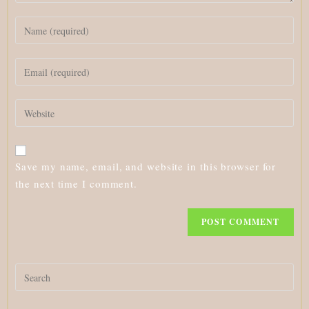
Enter
your
name
Enter
or
your
username
email
to
Enter
address
comment
your
to
website
comment
URL
Save my name, email, and website in this browser for
(optional)
the next time I comment.
Search
for: