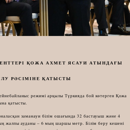
ДЕНТТЕРІ ҚОЖА АХМЕТ ЯСАУИ АТЫНДАҒЫ
ЫЛУ РӘСІМІНЕ ҚАТЫСТЫ
ейнебайланыс режимі арқылы Түркияда бой көтерген Қожа
ына қатысты.
наласқан заманауи білім ошағында 32 бастауыш және 4
ың жалпы ауданы – 6 мың шаршы метр. Білім беру кешені