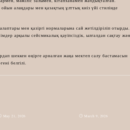
армен, мәжіліс залымен, кітапханамен жабдықталған.
ойын алаңдары мен қазақтың ұлттық киіз үйі стилінде
лаптары мен қазіргі нормаларына сай жетілдіріліп отырды.
імдер арқылы сейсмикалық қауіпсіздік, ылғалдан сақтау жә
рдап шеккен өңірге арналған жаңа мектеп салу бастамасын
гені белгілі.
May 21, 2026
March 9, 2026