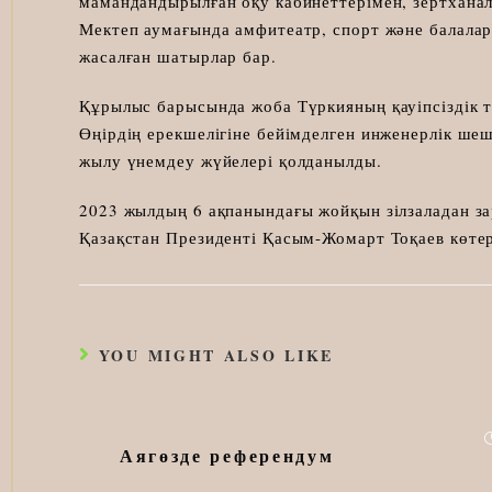
мамандандырылған оқу кабинеттерімен, зертханал
Мектеп аумағында амфитеатр, спорт және балалар 
жасалған шатырлар бар.
Құрылыс барысында жоба Түркияның қауіпсіздік та
Өңірдің ерекшелігіне бейімделген инженерлік шеш
жылу үнемдеу жүйелері қолданылды.
2023 жылдың 6 ақпанындағы жойқын зілзаладан за
Қазақстан Президенті Қасым-Жомарт Тоқаев көтер
YOU MIGHT ALSO LIKE
Аягөзде референдум