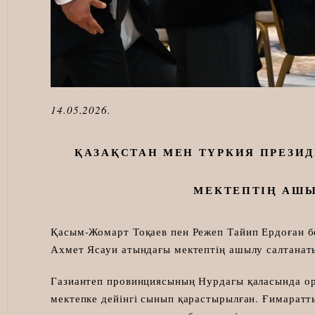
14.05.2026.
ҚАЗАҚСТАН МЕН ТҮРКИЯ ПРЕЗИ
МЕКТЕПТІҢ АШ
Қасым-Жомарт Тоқаев пен Режеп Тайип Ердоған б
Ахмет Ясауи атындағы мектептің ашылу салтанат
Газиантеп провинциясының Нурдагы қаласында ор
мектепке дейінгі сынып қарастырылған. Ғимаратт