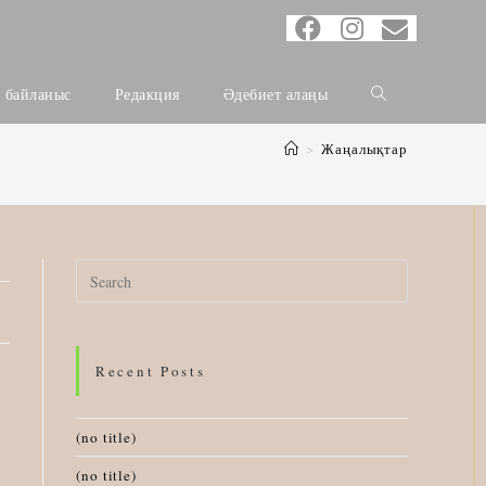
н байланыс
Редакция
Әдебиет алаңы
>
Жаңалықтар
Search
for:
Recent Posts
(no title)
(no title)