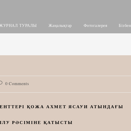
ЖУРНАЛ ТУРАЛЫ
Жаңалықтар
Фотогалерея
Бізбе
ost
0 Comments
omments:
ДЕНТТЕРІ ҚОЖА АХМЕТ ЯСАУИ АТЫНДАҒЫ
ЫЛУ РӘСІМІНЕ ҚАТЫСТЫ