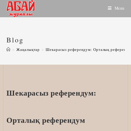
Skip
Menu
to
content
Blog
>
Жаңалықтар
>
Шекарасыз референдум: Орталық референдум 
Шекарасыз референдум:
Орталық референдум