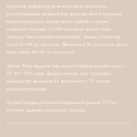
Орталық референдум комиссиясы облыстық,
республикалық маңызы бар қалалар мен елордалық
комиссиялардың деректеріне сүйене отырып,
еліміздегі барлық 10 388 учаскеде дауыс беру
процесі басталғанын мәлімдейді. Ашық учаскелер
сағат 07:00-де ашылды. Жекелеген 92 учаскеде дауыс
беру сағат 06:00-де басталды.
Дауыс беру құқығы бар азаматтардың жалпы саны –
12 461 796 адам. Қазақстанның шет елдердегі
өкілдіктері жанынан 54 мемлекетте 71 учаске
ұйымдастырылды.
Азаматтардың өтініші бойынша барлығы 17 514
есептен шығару куәліктері берілді.