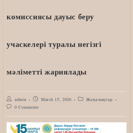
комиссиясы дауыс беру
учаскелері туралы негізгі
мәліметті жариялады
Post
Post
Post
admin
March 15, 2026
Жаңалықтар
author:
published:
category:
Post
0 Comments
comments: