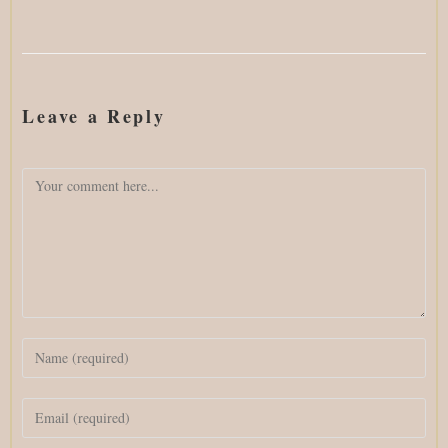
Leave a Reply
Comment
Enter
your
name
Enter
or
your
username