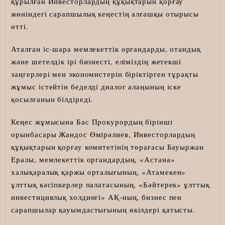
құрылған Инвесторлардың құқықтарын қорғау
жөніндегі сарапшылық кеңестің алғашқы отырысы
өтті.
Аталған іс-шара мемлекеттік органдарды, отандық
және шетелдік ірі бизнесті, еліміздің жетекші
заңгерлері мен экономистерін біріктірген тұрақты
жұмыс істейтін беделді диалог алаңының іске
қосылғанын білдіреді.
Кеңес жұмысына Бас Прокурордың бірінші
орынбасары Жандос Өмірәлиев, Инвесторлардың
құқықтарын қорғау комитетінің төрағасы Бауыржан
Ералы, мемлекеттік органдардың, «Астана»
халықаралық қаржы орталығының, «Атамекен»
ұлттық кәсіпкерлер палатасының, «Бәйтерек» ұлттық
инвестициялық холдингі» АҚ-ның, бизнес пен
сарапшылар қауымдастығының өкілдері қатысты.