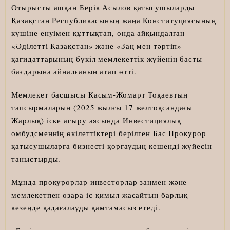
Отырысты ашқан Берік Асылов қатысушыларды
Қазақстан Республикасының жаңа Конституциясының
күшіне енуімен құттықтап, онда айқындалған
«Әділетті Қазақстан» және «Заң мен тәртіп»
қағидаттарының бүкіл мемлекеттік жүйенің басты
бағдарына айналғанын атап өтті.
Мемлекет басшысы Қасым-Жомарт Тоқаевтың
тапсырмаларын (2025 жылғы 17 желтоқсандағы
Жарлық) іске асыру аясында Инвестициялық
омбудсменнің өкілеттіктері берілген Бас Прокурор
қатысушыларға бизнесті қорғаудың кешенді жүйесін
таныстырды.
Мұнда прокурорлар инвесторлар заңмен және
мемлекетпен өзара іс-қимыл жасайтын барлық
кезеңде қадағалауды қамтамасыз етеді.