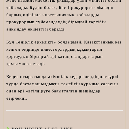
табылады. Бұдан бөлек, Бас Прокурорға еліміздің
барлық өңірінде инвестициялық жобаларды
прокурорлық сүйемелдеудің бірыңғай тәртібін
айқындау өкілеттігі берілді.
Бұл «өңірлік әркелікті» болдырмай, Қазақстанның кез
келген өңірінде инвесторлардың құқықтарын
қорғаудың бірыңғай әрі қатаң стандарттарын
қамтамасыз етеді.
Кеңес отырысында әкімшілік кедергілердің дәстүрлі
түрде бастамашылдықты тежейтін құрылыс саласын
одан әрі жетілдіруге бағытталған шешімдер
әзірленді.
YOU MIGHT ALSO LIKE