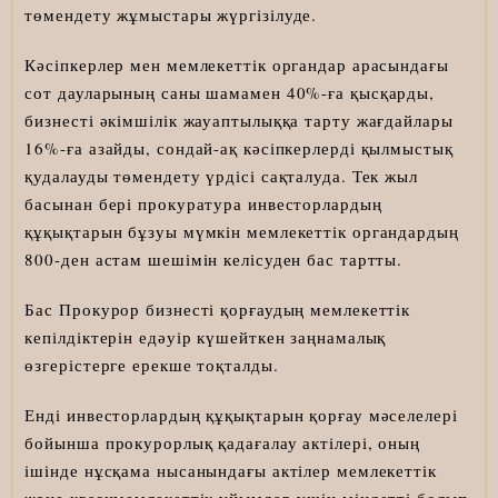
төмендету жұмыстары жүргізілуде.
Кәсіпкерлер мен мемлекеттік органдар арасындағы
сот дауларының саны шамамен 40%-ға қысқарды,
бизнесті әкімшілік жауаптылыққа тарту жағдайлары
16%-ға азайды, сондай-ақ кәсіпкерлерді қылмыстық
қудалауды төмендету үрдісі сақталуда. Тек жыл
басынан бері прокуратура инвесторлардың
құқықтарын бұзуы мүмкін мемлекеттік органдардың
800-ден астам шешімін келісуден бас тартты.
Бас Прокурор бизнесті қорғаудың мемлекеттік
кепілдіктерін едәуір күшейткен заңнамалық
өзгерістерге ерекше тоқталды.
Енді инвесторлардың құқықтарын қорғау мәселелері
бойынша прокурорлық қадағалау актілері, оның
ішінде нұсқама нысанындағы актілер мемлекеттік
және квазимемлекеттік ұйымдар үшін міндетті болып