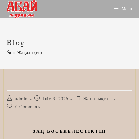
Skip
Menu
to
content
Blog
>
Жаңалықтар
Post
Post
Post
admin
July 3, 2026
Жаңалықтар
author:
published:
category:
Post
0 Comments
comments:
ЗАҢ БӘСЕКЕЛЕСТІКТІҢ