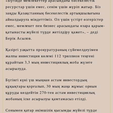
«Бүгінде мемлекеттер арасындағы бәсекелестік
ресурстар үшін емес, сенім үшін жүріп жатыр. Біз
заңды Қазақстанның бәсекелестік артықшылығына
айналдыруға міндеттіміз. Ол үшін үстірт өзгерістер
емес, мемлекет пен бизнес арасындағы өзара қарым-
қатынасты жүйелі түрде жетілдіру қажет», – деді
Берік Асылов.
Қазіргі уақытта прокуратураның сүйемелдеуімен
жалпы инвестиция көлемі 112 триллион теңгені
құрайтын 3,3 мың инвестициялық жоба жүзеге
асырылуда.
Бүгінгі күні үш мыңнан астам инвестордың
құқықтары қорғалып, 30 мың жаңа жұмыс орнын
құруды көздейтін 270-тен астам инвестициялық
жобаның іске асырылуы қамтамасыз етілді.
Сонымен қатар әкімшілік қысымды жүйелі түрде