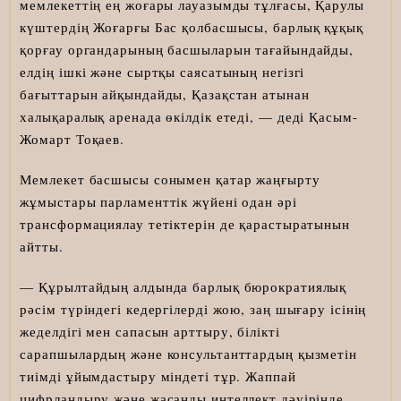
мемлекеттің ең жоғары лауазымды тұлғасы, Қарулы
күштердің Жоғарғы Бас қолбасшысы, барлық құқық
қорғау органдарының басшыларын тағайындайды,
елдің ішкі және сыртқы саясатының негізгі
бағыттарын айқындайды, Қазақстан атынан
халықаралық аренада өкілдік етеді, — деді Қасым-
Жомарт Тоқаев.
Мемлекет басшысы сонымен қатар жаңғырту
жұмыстары парламенттік жүйені одан әрі
трансформациялау тетіктерін де қарастыратынын
айтты.
— Құрылтайдың алдында барлық бюрократиялық
рәсім түріндегі кедергілерді жою, заң шығару ісінің
жеделдігі мен сапасын арттыру, білікті
сарапшылардың және консультанттардың қызметін
тиімді ұйымдастыру міндеті тұр. Жаппай
цифрландыру және жасанды интеллект дәуірінде