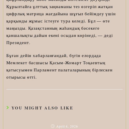
Құрылтайға ұлттық заңнаманы тез өзгеріп жатқан
цифрлық матрица жағдайына шұғыл бейімдеу үшін
қарқынды жұмыс істеуге тура келеді. Бұл — өте
маңызды. Қазақстанның жаһандық бәсекеге
қаншалықты дайын екені осыдан көрінеді, — деді
Президент.
Бұған дейін хабарланғандай, бүгін елордада
Мемлекет басшысы Қасым-Жомарт Тоқаевтың
қатысуымен Парламент палаталарының бірлескен
отырысы өтті.
YOU MIGHT ALSO LIKE
April 4, 2026