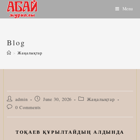
Skip
Menu
to
content
Blog
>
Жаңалықтар
Post
Post
Post
admin
June 30, 2026
Жаңалықтар
author:
published:
category:
Post
0 Comments
comments:
ТОҚАЕВ ҚҰРЫЛТАЙДЫҢ АЛДЫНДА