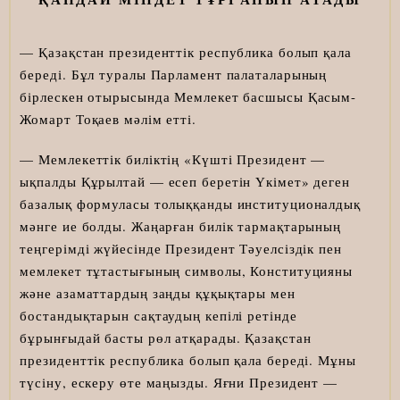
— Қазақстан президенттік республика болып қала
береді. Бұл туралы Парламент палаталарының
бірлескен отырысында Мемлекет басшысы Қасым-
Жомарт Тоқаев мәлім етті.
— Мемлекеттік биліктің «Күшті Президент —
ықпалды Құрылтай — есеп беретін Үкімет» деген
базалық формуласы толыққанды институционалдық
мәнге ие болды. Жаңарған билік тармақтарының
теңгерімді жүйесінде Президент Тәуелсіздік пен
мемлекет тұтастығының символы, Конституцияны
және азаматтардың заңды құқықтары мен
бостандықтарын сақтаудың кепілі ретінде
бұрынғыдай басты рөл атқарады. Қазақстан
президенттік республика болып қала береді. Мұны
түсіну, ескеру өте маңызды. Яғни Президент —