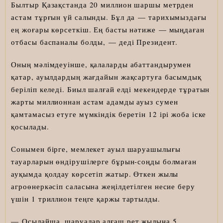
Былтыр Қазақстанда 20 миллион шаршы метрден
астам тұрғын үй салынды. Бұл да — тарихымыздағы
ең жоғары көрсеткіш. Ең басты нәтиже — мыңдаған
отбасы баспаналы болды, — деді Президент.
Оның мәлімдеуінше, қалаларды абаттандырумен
қатар, ауылдардың жағдайын жақсартуға басымдық
беріліп келеді. Биыл шалғай елді мекендерде тұратын
жарты миллионнан астам адамды ауыз сумен
қамтамасыз етуге мүмкіндік беретін 12 ірі жоба іске
қосылады.
Сонымен бірге, мемлекет ауыл шаруашылығы
тауарларын өндірушілерге бұрын-соңды болмаған
ауқымда қолдау көрсетіп жатыр. Өткен жылы
агроөнеркәсіп саласына жеңілдетілген несие беру
үшін 1 триллион теңге қаржы тартылды.
— Осылайша, шаруалар алғаш рет жылына 5