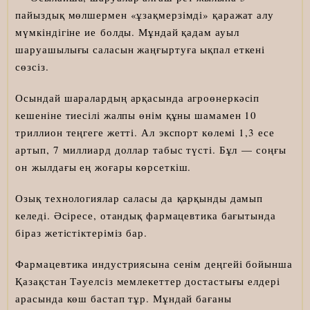
пайыздық мөлшермен «ұзақмерзімді» қаражат алу
мүмкіндігіне ие болды. Мұндай қадам ауыл
шаруашылығы саласын жаңғыртуға ықпал еткені
сөзсіз.
Осындай шаралардың арқасында агроөнеркәсіп
кешеніне тиесілі жалпы өнім құны шамамен 10
триллион теңгеге жетті. Ал экспорт көлемі 1,3 есе
артып, 7 миллиард доллар табыс түсті. Бұл — соңғы
он жылдағы ең жоғары көрсеткіш.
Озық технологиялар саласы да қарқынды дамып
келеді. Әсіресе, отандық фармацевтика бағытында
біраз жетістіктеріміз бар.
Фармацевтика индустриясына сенім деңгейі бойынша
Қазақстан Тәуелсіз мемлекеттер достастығы елдері
арасында көш бастап тұр. Мұндай бағаны