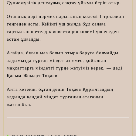
Дүниежүзілік денсаулық сақтау ұйымы беріп отыр.
Отандық дәрі-дәрмек нарығының көлемі 1 триллион
теңгеден асты. Кейінгі үш жылда бұл салаға
тартылған шетелдік инвестиция көлемі үш еседен
астам ұлғайды.
Алайда, бұған мәз болып отыра беруге болмайды,
алдымызда тұрған міндет аз емес, қойылған
мақсаттарға міндетті түрде жетуіміз керек, — деді
Қасым-Жомарт Тоқаев.
Айта кетейік, бұған дейін Тоқаев Құрылтайдың
алдында қандай міндет тұрғанын атағанын
жазғанбыз.