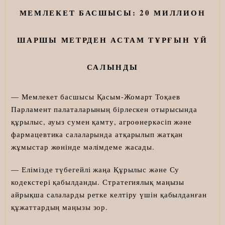
МЕМЛЕКЕТ БАСШЫСЫ: 20 МИЛЛИОН
ШАРШЫ МЕТРДЕН АСТАМ ТҰРҒЫН ҮЙ
САЛЫНДЫ
— Мемлекет басшысы Қасым-Жомарт Тоқаев
Парламент палаталарының бірлескен отырысында
құрылыс, ауыз сумен қамту, агроөнеркәсіп және
фармацевтика салаларында атқарылып жатқан
жұмыстар жөнінде мәлімдеме жасады.
— Елімізде түбегейлі жаңа Құрылыс және Су
кодекстері қабылданды. Стратегиялық маңызы
айрықша салаларды ретке келтіру үшін қабылданған
құжаттардың маңызы зор.