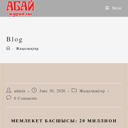
Skip
Menu
to
content
Blog
>
Жаңалықтар
Post
Post
Post
admin
June 30, 2026
Жаңалықтар
author:
published:
category:
Post
0 Comments
comments:
МЕМЛЕКЕТ БАСШЫСЫ: 20 МИЛЛИОН