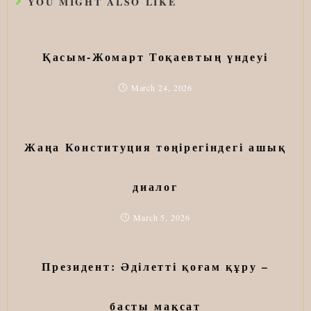
YOU MIGHT ALSO LIKE
Қасым-Жомарт Тоқаевтың үндеуі
March 24, 2026
Жаңа Конституция төңірегіндегі ашық
диалог
March 5, 2026
Президент: Әділетті қоғам құру –
басты мақсат