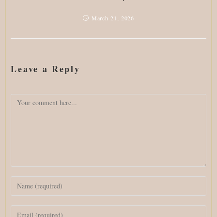
March 21, 2026
Leave a Reply
Comment
Enter
your
name
Enter
or