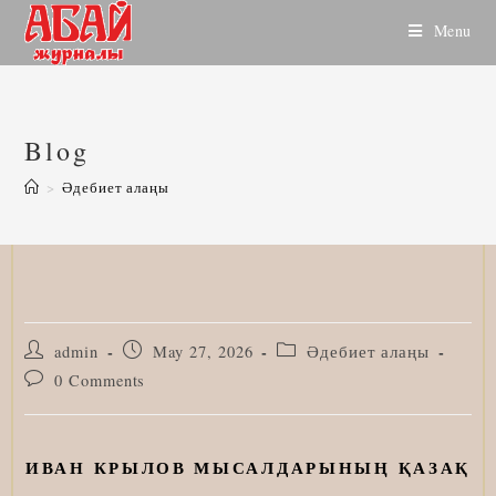
Skip
Menu
to
content
Blog
>
Әдебиет алаңы
Post
Post
Post
admin
May 27, 2026
Әдебиет алаңы
author:
published:
category:
Post
0 Comments
comments:
ИВАН КРЫЛОВ МЫСАЛДАРЫНЫҢ ҚАЗАҚ