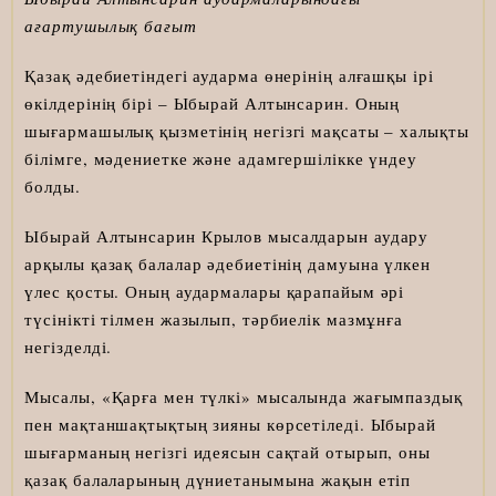
ағартушылық бағыт
Қазақ әдебиетіндегі аударма өнерінің алғашқы ірі
өкілдерінің бірі – Ыбырай Алтынсарин. Оның
шығармашылық қызметінің негізгі мақсаты – халықты
білімге, мәдениетке және адамгершілікке үндеу
болды.
Ыбырай Алтынсарин Крылов мысалдарын аудару
арқылы қазақ балалар әдебиетінің дамуына үлкен
үлес қосты. Оның аудармалары қарапайым әрі
түсінікті тілмен жазылып, тәрбиелік мазмұнға
негізделді.
Мысалы, «Қарға мен түлкі» мысалында жағымпаздық
пен мақтаншақтықтың зияны көрсетіледі. Ыбырай
шығарманың негізгі идеясын сақтай отырып, оны
қазақ балаларының дүниетанымына жақын етіп