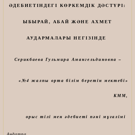
ӘДЕБИЕТІНДЕГІ КӨРКЕМДІК ДӘСТҮРІ:
ЫБЫРАЙ, АБАЙ ЖӘНЕ АХМЕТ
АУДАРМАЛАРЫ НЕГІЗІНДЕ
Серикбаева Гульмира Амангельдиновна
–
«№4 жалпы орта білім беретін мектебі»
КММ,
орыс тілі мен әдебиеті пәні мұғалімі
Аңдатпа