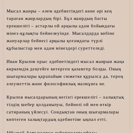
Мысал жанры – әлем әдебиетіндегі көне әрі кең
тараған жанрлардың бірі. Бұл жанрдың басты
ерекшелігі – астарлы ой арқылы адам бойындағы
мінез-құлықты бейнелеуінде. Мысалдарда көбіне
жануарлар бейнесі арқылы қоғамдағы түрлі
құбылыстар мен адам мінездері суреттеледі.
Иван Крылов орыс әдебиетіндегі мысал жанрын жаңа
көркемдік деңгейге көтерген қаламгер болды. Оның
шығармалары қарапайым сюжетке құрылса да, терең
әлеуметтік және философиялық мазмұнға ие.
Крылов мысалдарының негізгі ерекшелігі – халықтық
тілдің шебер қолданылуы, бейнелі ой мен өткір
сатираның үйлесуі. Сондықтан оның шығармалары
көптеген халықтардың әдебиетіне ықпал етті.
Ыбырай Алтынсарин аудармаларындағы