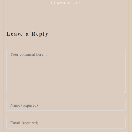
April 16, 2026
Leave a Reply
Comment
Enter
your
name
Enter
or
your
username