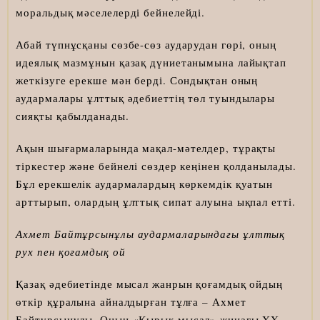
моральдық мәселелерді бейнелейді.
Абай түпнұсқаны сөзбе-сөз аударудан гөрі, оның
идеялық мазмұнын қазақ дүниетанымына лайықтап
жеткізуге ерекше мән берді. Сондықтан оның
аудармалары ұлттық әдебиеттің төл туындылары
сияқты қабылданады.
Ақын шығармаларында мақал-мәтелдер, тұрақты
тіркестер және бейнелі сөздер кеңінен қолданылады.
Бұл ерекшелік аудармалардың көркемдік қуатын
арттырып, олардың ұлттық сипат алуына ықпал етті.
Ахмет Байтұрсынұлы аудармаларындағы ұлттық
рух пен қоғамдық ой
Қазақ әдебиетінде мысал жанрын қоғамдық ойдың
өткір құралына айналдырған тұлға – Ахмет
Байтұрсынұлы. Оның «Қырық мысал» жинағы XX