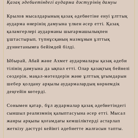
Қазақ әдебиетіндегі аударма дәстүрінің дамуы
Крылов мысалдарының қазақ әдебиетіне енуі ұлттық
аударма өнерінің дамуына үлкен әсер етті. Қазақ
қаламгерлері аударманы шығармашылықпен
ұштастырып, түпнұсқаның мазмұнын ұлттық
дүниетанымға бейімдей білді.
Ыбырай, Абай және Ахмет аудармалары қазақ әдеби
тілінің дамуына да ықпал етті. Олар қазақтың бейнелі
сөздерін, мақал-мәтелдерін және ұлттық ұғымдарын
шебер қолдану арқылы аудармалардың көркемдік
деңгейін көтерді.
Сонымен қатар, бұл аудармалар қазақ әдебиетіндегі
сыншыл реализмнің қалыптасуына әсер етті. Мысал
жанры арқылы қоғамдағы кемшіліктерді астарлап
жеткізу дәстүрі кейінгі әдебиетте жалғасын тапты.