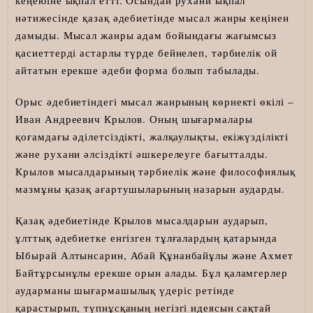
кеңеюіне ықпал етті. Осындай рухани ықпал
нәтижесінде қазақ әдебиетінде мысал жанры кеңінен
дамыды. Мысал жанры адам бойындағы жағымсыз
қасиеттерді астарлы түрде бейнелеп, тәрбиелік ой
айтатын ерекше әдеби форма болып табылады.
Орыс әдебиетіндегі мысал жанрының көрнекті өкілі –
Иван Андреевич Крылов. Оның шығармалары
қоғамдағы әділетсіздікті, жалқаулықты, екіжүзділікті
және рухани әлсіздікті әшкерелеуге бағытталды.
Крылов мысалдарының тәрбиелік және философиялық
мазмұны қазақ ағартушыларының назарын аударды.
Қазақ әдебиетінде Крылов мысалдарын аударып,
ұлттық әдебиетке енгізген тұлғалардың қатарында
Ыбырай Алтынсарин, Абай Құнанбайұлы және Ахмет
Байтұрсынұлы ерекше орын алады. Бұл қаламгерлер
аударманы шығармашылық үдеріс ретінде
қарастырып, түпнұсқаның негізгі идеясын сақтай