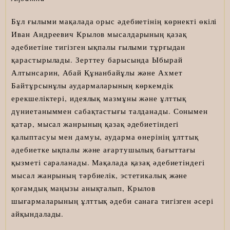
Бұл ғылыми мақалада орыс әдебиетінің көрнекті өкілі
Иван Андреевич Крылов мысалдарының қазақ
әдебиетіне тигізген ықпалы ғылыми тұрғыдан
қарастырылады. Зерттеу барысында Ыбырай
Алтынсарин, Абай Құнанбайұлы және Ахмет
Байтұрсынұлы аудармаларының көркемдік
ерекшеліктері, идеялық мазмұны және ұлттық
дүниетаныммен сабақтастығы талданады. Сонымен
қатар, мысал жанрының қазақ әдебиетіндегі
қалыптасуы мен дамуы, аударма өнерінің ұлттық
әдебиетке ықпалы және ағартушылық бағыттағы
қызметі сараланады. Мақалада қазақ әдебиетіндегі
мысал жанрының тәрбиелік, эстетикалық және
қоғамдық маңызы анықталып, Крылов
шығармаларының ұлттық әдеби санаға тигізген әсері
айқындалады.