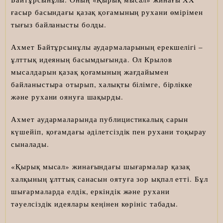
ғасыр басындағы қазақ қоғамының рухани өмірімен
тығыз байланысты болды.
Ахмет Байтұрсынұлы аудармаларының ерекшелігі –
ұлттық идеяның басымдығында. Ол Крылов
мысалдарын қазақ қоғамының жағдайымен
байланыстыра отырып, халықты білімге, бірлікке
және рухани оянуға шақырды.
Ахмет аудармаларында публицистикалық сарын
күшейіп, қоғамдағы әділетсіздік пен рухани тоқырау
сыналады.
«Қырық мысал» жинағындағы шығармалар қазақ
халқының ұлттық санасын оятуға зор ықпал етті. Бұл
шығармаларда елдік, еркіндік және рухани
тәуелсіздік идеялары кеңінен көрініс табады.