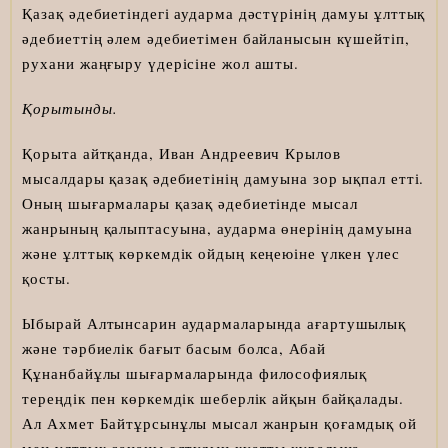
Қазақ әдебиетіндегі аударма дәстүрінің дамуы ұлттық
әдебиеттің әлем әдебиетімен байланысын күшейтіп,
рухани жаңғыру үдерісіне жол ашты.
Қорытынды.
Қорыта айтқанда, Иван Андреевич Крылов
мысалдары қазақ әдебиетінің дамуына зор ықпал етті.
Оның шығармалары қазақ әдебиетінде мысал
жанрының қалыптасуына, аударма өнерінің дамуына
және ұлттық көркемдік ойдың кеңеюіне үлкен үлес
қосты.
Ыбырай Алтынсарин аудармаларында ағартушылық
және тәрбиелік бағыт басым болса, Абай
Құнанбайұлы шығармаларында философиялық
тереңдік пен көркемдік шеберлік айқын байқалады.
Ал Ахмет Байтұрсынұлы мысал жанрын қоғамдық ой