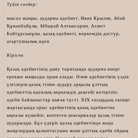
Түйін сөздер:
мысал жанры, аударма әдебиет, Иван Крылов, Абай
Құнанбайұлы, Ыбырай Алтынсарин, Ахмет
Байтұрсынұлы, қазақ әдебиеті, көркемдік дәстүр,
ағартушылық идея.
Кіріспе
.
Қазақ әдебиетінің даму тарихында аударма өнері
ерекше маңызды орын алады. Әлем әдебиетінің үздік
үлгілерін қазақ тіліне аудару арқылы ұлттық
әдебиеттің идеялық-көркемдік деңгейі көтеріліп,
әдеби байланыстар нығая түсті. XIX ғасырдың екінші
жартысында орыс әдебиетінің қазақ әдебиетіне
ықпалы күшейіп, көптеген шығармалар қазақ тіліне
аударылды. Бұл үдеріс қазақ әдебиетінде жаңа
жанрлардың қалыптасуына және ұлттық әдеби ойдың