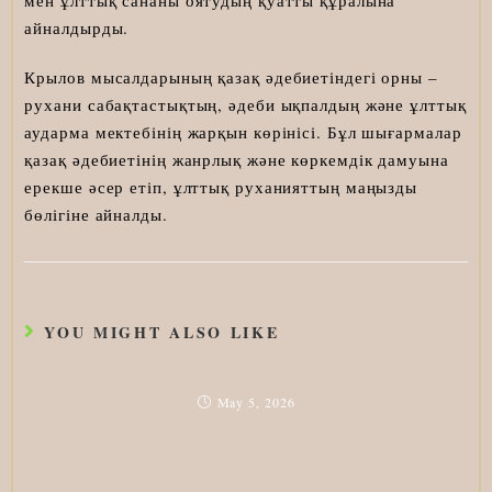
мен ұлттық сананы оятудың қуатты құралына
айналдырды.
Крылов мысалдарының қазақ әдебиетіндегі орны –
рухани сабақтастықтың, әдеби ықпалдың және ұлттық
аударма мектебінің жарқын көрінісі. Бұл шығармалар
қазақ әдебиетінің жанрлық және көркемдік дамуына
ерекше әсер етіп, ұлттық руханияттың маңызды
бөлігіне айналды.
YOU MIGHT ALSO LIKE
May 5, 2026