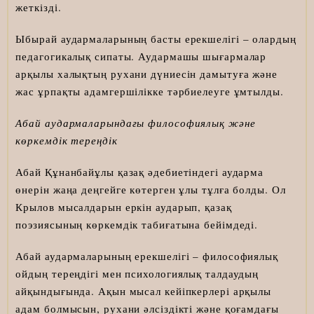
жеткізді.
Ыбырай аудармаларының басты ерекшелігі – олардың
педагогикалық сипаты. Аудармашы шығармалар
арқылы халықтың рухани дүниесін дамытуға және
жас ұрпақты адамгершілікке тәрбиелеуге ұмтылды.
Абай аудармаларындағы философиялық және
көркемдік тереңдік
Абай Құнанбайұлы қазақ әдебиетіндегі аударма
өнерін жаңа деңгейге көтерген ұлы тұлға болды. Ол
Крылов мысалдарын еркін аударып, қазақ
поэзиясының көркемдік табиғатына бейімдеді.
Абай аудармаларының ерекшелігі – философиялық
ойдың тереңдігі мен психологиялық талдаудың
айқындығында. Ақын мысал кейіпкерлері арқылы
адам болмысын, рухани әлсіздікті және қоғамдағы