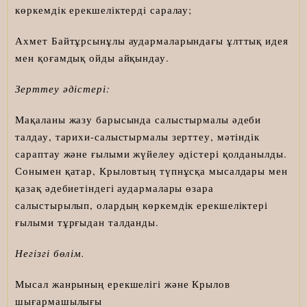
көркемдік ерекшеліктерді саралау;
Ахмет Байтұрсынұлы аудармаларындағы ұлттық идея
мен қоғамдық ойды айқындау.
Зерттеу әдістері:
Мақаланы жазу барысында салыстырмалы әдеби
талдау, тарихи-салыстырмалы зерттеу, мәтіндік
сараптау және ғылыми жүйелеу әдістері қолданылды.
Сонымен қатар, Крыловтың түпнұсқа мысалдары мен
қазақ әдебиетіндегі аудармалары өзара
салыстырылып, олардың көркемдік ерекшеліктері
ғылыми тұрғыдан талданды.
Негізгі бөлім.
Мысал жанрының ерекшелігі және Крылов
шығармашылығы