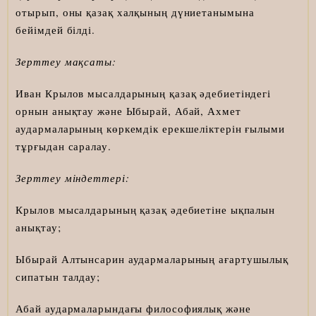
отырып, оны қазақ халқының дүниетанымына
бейімдей білді.
Зерттеу мақсаты:
Иван Крылов мысалдарының қазақ әдебиетіндегі
орнын анықтау және Ыбырай, Абай, Ахмет
аудармаларының көркемдік ерекшеліктерін ғылыми
тұрғыдан саралау.
Зерттеу міндеттері:
Крылов мысалдарының қазақ әдебиетіне ықпалын
анықтау;
Ыбырай Алтынсарин аудармаларының ағартушылық
сипатын талдау;
Абай аудармаларындағы философиялық және