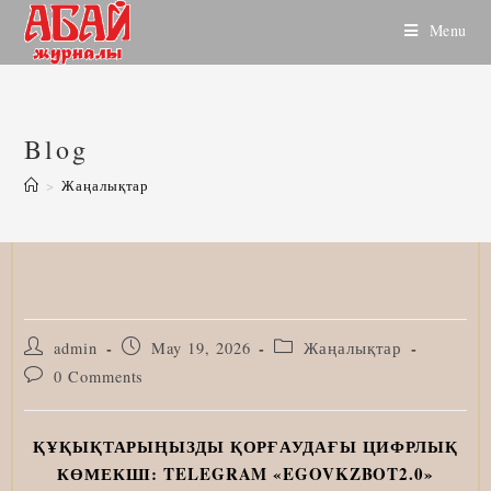
Skip
Menu
to
content
Blog
>
Жаңалықтар
Post
Post
Post
admin
May 19, 2026
Жаңалықтар
author:
published:
category:
Post
0 Comments
comments:
ҚҰҚЫҚТАРЫҢЫЗДЫ ҚОРҒАУДАҒЫ ЦИФРЛЫҚ
КӨМЕКШІ: TELEGRAM «EGOVKZBOT2.0»