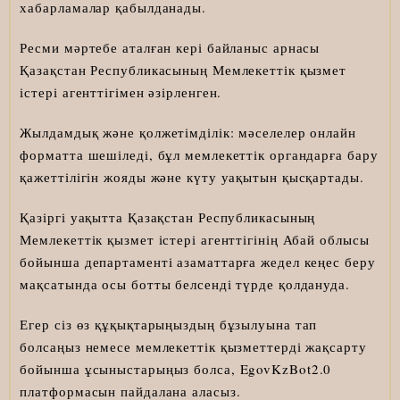
хабарламалар қабылданады.
Ресми мәртебе аталған кері байланыс арнасы
Қазақстан Республикасының Мемлекеттік қызмет
істері агенттігімен әзірленген.
Жылдамдық және қолжетімділік: мәселелер онлайн
форматта шешіледі, бұл мемлекеттік органдарға бару
қажеттілігін жояды және күту уақытын қысқартады.
Қазіргі уақытта Қазақстан Республикасының
Мемлекеттік қызмет істері агенттігінің Абай облысы
бойынша департаменті азаматтарға жедел кеңес беру
мақсатында осы ботты белсенді түрде қолдануда.
Егер сіз өз құқықтарыңыздың бұзылуына тап
болсаңыз немесе мемлекеттік қызметтерді жақсарту
бойынша ұсыныстарыңыз болса, EgovKzBot2.0
платформасын пайдалана аласыз.