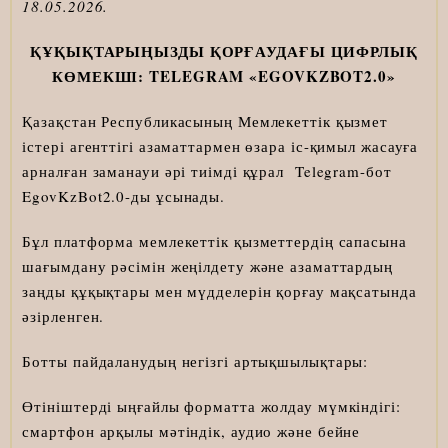
18.05.2026.
ҚҰҚЫҚТАРЫҢЫЗДЫ ҚОРҒАУДАҒЫ ЦИФРЛЫҚ
КӨМЕКШІ: TELEGRAM «EGOVKZBOT2.0»
Қазақстан Республикасының Мемлекеттік қызмет
істері агенттігі азаматтармен өзара іс-қимыл жасауға
арналған заманауи әрі тиімді құрал Telegram-бот
EgovKzBot2.0-ды ұсынады.
Бұл платформа мемлекеттік қызметтердің сапасына
шағымдану рәсімін жеңілдету және азаматтардың
заңды құқықтары мен мүдделерін қорғау мақсатында
әзірленген.
Ботты пайдаланудың негізгі артықшылықтары:
Өтініштерді ыңғайлы форматта жолдау мүмкіндігі:
смартфон арқылы мәтіндік, аудио және бейне