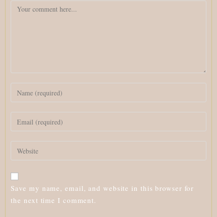
Comment
Enter
your
name
Enter
or
your
username
email
to
Enter
address
comment
your
to
website
comment
URL
Save my name, email, and website in this browser for
(optional)
the next time I comment.