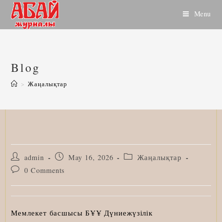
Skip
Menu
to
content
Blog
>
Жаңалықтар
Post
Post
Post
admin
May 16, 2026
Жаңалықтар
author:
published:
category:
Post
0 Comments
comments:
Мемлекет басшысы БҰҰ Дүниежүзілік