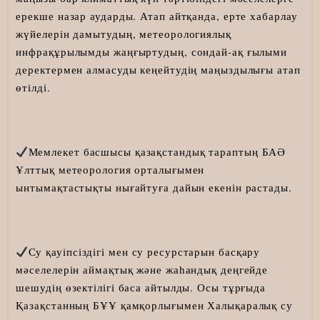
ерекше назар аударды. Атап айтқанда, ерте хабарлау
жүйелерін дамытудың, метеорологиялық
инфрақұрылымды жаңғыртудың, сондай-ақ ғылыми
деректермен алмасуды кеңейтудің маңыздылығы атап
өтілді.
Мемлекет басшысы қазақстандық тараптың БАӘ
Ұлттық метеорология орталығымен
ынтымақтастықты нығайтуға дайын екенін растады.
Су қауіпсіздігі мен су ресурстарын басқару
мәселелерін аймақтық және жаһандық деңгейде
шешудің өзектілігі баса айтылды. Осы тұрғыда
Қазақстанның БҰҰ қамқорлығымен Халықаралық су