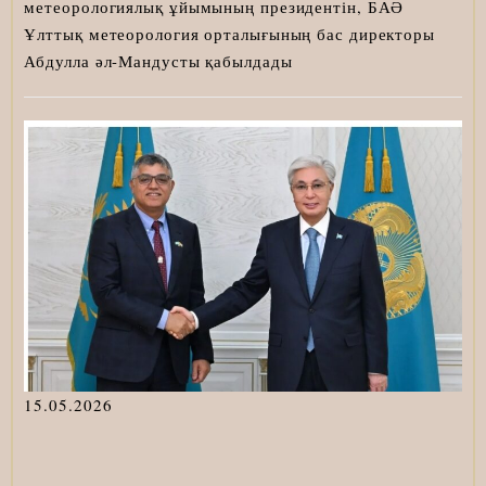
метеорологиялық ұйымының президентін, БАӘ
Ұлттық метеорология орталығының бас директоры
Абдулла әл-Мандусты қабылдады
15.05.2026