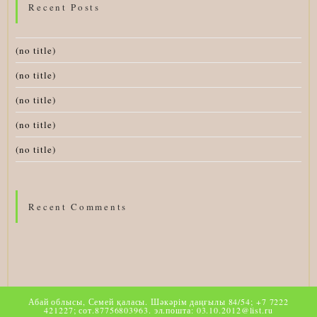
Recent Posts
(no title)
(no title)
(no title)
(no title)
(no title)
Recent Comments
Абай облысы, Семей қаласы. Шәкәрім даңғылы 84/54; +7 7222
421227; сот.87756803963. эл.пошта: 03.10.2012@list.ru