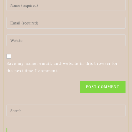
Enter
your
name
Enter
or
your
username
email
to
Enter
address
comment
your
to
website
comment
URL
Save my name, email, and website in this browser for
(optional)
the next time I comment.
Search
for: