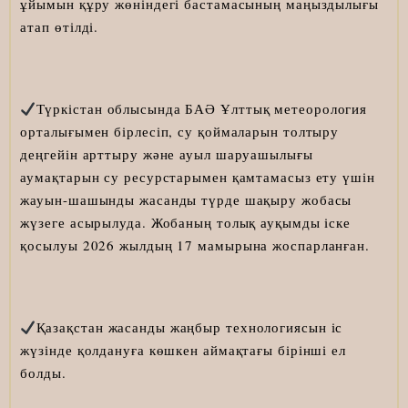
ұйымын құру жөніндегі бастамасының маңыздылығы
атап өтілді.
Түркістан облысында БАӘ Ұлттық метеорология
орталығымен бірлесіп, су қоймаларын толтыру
деңгейін арттыру және ауыл шаруашылығы
аумақтарын су ресурстарымен қамтамасыз ету үшін
жауын-шашынды жасанды түрде шақыру жобасы
жүзеге асырылуда. Жобаның толық ауқымды іске
қосылуы 2026 жылдың 17 мамырына жоспарланған.
Қазақстан жасанды жаңбыр технологиясын іс
жүзінде қолдануға көшкен аймақтағы бірінші ел
болды.