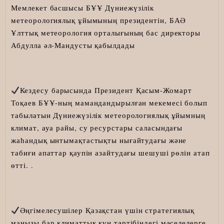
Мемлекет басшысы БҰҰ Дүниежүзілік
метеорологиялық ұйымының президентін, БАӘ
Ұлттық метеорология орталығының бас директоры
Абдулла әл-Мандусты қабылдады
Кездесу барысында Президент Қасым-Жомарт
Тоқаев БҰҰ-ның мамандандырылған мекемесі болып
табылатын Дүниежүзілік метеорологиялық ұйымның
климат, ауа райы, су ресурстары саласындағы
жаһандық ынтымақтастықты нығайтудағы және
табиғи апаттар қаупін азайтудағы шешуші рөлін атап
өтті. .
Әңгімелесушілер Қазақстан үшін стратегиялық
маңызы бар климаттық күн тәртібіндегі мәселелерге