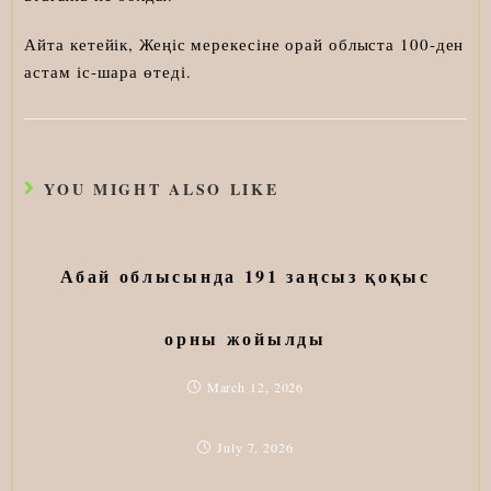
Айта кетейік, Жеңіс мерекесіне орай облыста 100-ден
астам іс-шара өтеді.
YOU MIGHT ALSO LIKE
Абай облысында 191 заңсыз қоқыс
орны жойылды
March 12, 2026
July 7, 2026