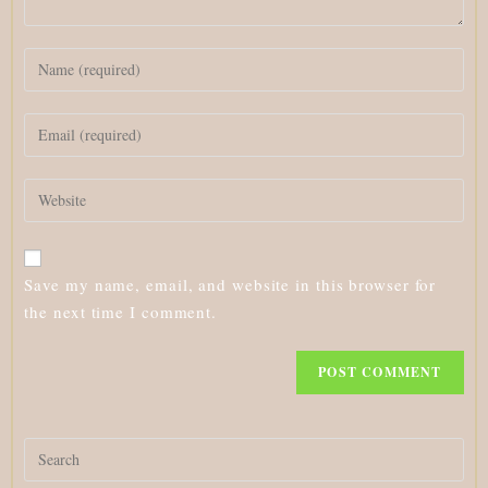
Enter
your
name
Enter
or
your
username
email
to
Enter
address
comment
your
to
website
comment
URL
Save my name, email, and website in this browser for
(optional)
the next time I comment.
Search
for: