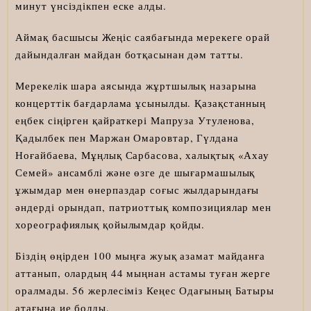
минут үнсіздікпен еске алды.
Аймақ басшысы Жеңіс саябағында мерекеге орай
дайындалған майдан ботқасынан дәм татты.
Мерекелік шара аясында жұртшылық назарына
концерттік бағдарлама ұсынылды. Қазақстанның
еңбек сіңірген қайраткері Мапруза Утуленова,
Қадылбек пен Маржан Омаровтар, Гүлдана
Ноғайбаева, Мұңлық Сарбасова, халықтық «Ахау
Семей» ансамблі және өзге де шығармашылық
ұжымдар мен өнерпаздар соғыс жылдарындағы
әндерді орындап, патриоттық композициялар мен
хореографиялық қойылымдар қойды.
Біздің өңірден 100 мыңға жуық азамат майданға
аттанып, олардың 44 мыңнан астамы туған жерге
оралмады. 56 жерлесіміз Кеңес Одағының Батыры
атағына ие болды.