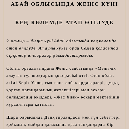
АБАЙ ОБЛЫСЫНДА ЖЕҢІС КҮНІ
КЕҢ КӨЛЕМДЕ АТАП ӨТІЛУДЕ
9 мамыр – Жеңіс күні Абай облысында кең көлемде
атап өтілуде.
Атаулы күнге орай Семей қаласында
бірқатар іс-шаралар ұйымдастырылды.
Облыс орталығындағы Жеңіс саябағында «Мәңгілік
алауға» гүл шоқтарын қою рәсімі өтті. Оған облыс
әкімі Берік Уәли, тыл және еңбек ардагерлері, құқық
қорғау органдарының жетекшілері мен әскери
бөлімдердің өкілдері, «Жас Ұлан» әскери мектебінің
курсанттары қатысты.
Шара барысында Даңқ гирляндасы мен гүл себеттері
қойылып, майдан даласында қаза тапқандарды бір