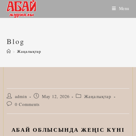
Skip
Menu
to
content
Blog
>
Жаңалықтар
Post
Post
Post
admin
May 12, 2026
Жаңалықтар
author:
published:
category:
Post
0 Comments
comments:
АБАЙ ОБЛЫСЫНДА ЖЕҢІС КҮНІ