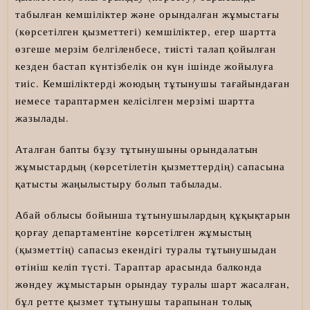
табылған кемшіліктер және орындалған жұмыстағы
(көрсетілген қызметтегі) кемшіліктер, егер шартта
өзгеше мерзім белгіленбесе, тиісті талап қойылған
кезден бастап күнтізбелік он күн ішінде жойылуға
тиіс. Кемшіліктерді жоюдың тұтынушы тағайындаған
немесе тараптармен келісілген мерзімі шартта
жазылады.
Аталған бапты бұзу тұтынушыны орындалатын
жұмыстардың (көрсетілетін қызметтердің) сапасына
қатысты жаңылыстыру болып табылады.
Абай облысы бойынша тұтынушылардың құқықтарын
қорғау департаментіне көрсетілген жұмыстың
(қызметтің) сапасыз екендігі туралы тұтынушыдан
өтініш келіп түсті. Тараптар арасында балконда
жөндеу жұмыстарын орындау туралы шарт жасалған,
бұл ретте қызмет тұтынушы тарапынан толық