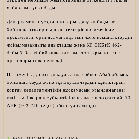
хабарлама ұсынбады.
Департамент нұсқаманың орындалуын бақылау
бойынша тексеріс ашып, тексеріс нәтижесінде
нұсқаманың орындалмағандығын және кемшіліктердің
жойылмағандығы анықталды және ҚР ӘҚБтК 462-
бабы 3-бөлігі бойынша хаттама толтырылып, сот
органдарына жөнелтілді.
Нәтижесінде, соттың қаулысына сәйкес Абай облысы
бойынша сауда және тұтынушылардың құқықтарын
қорғау департаментінің нұсқамасын орындамағаны
үшін кәсіпкерлік субъектісіне қызметін тоқтатпай, 70
АЕК (302 750 теңге) айыппұл салынды.
YOU MIGHT ALSO LIKE