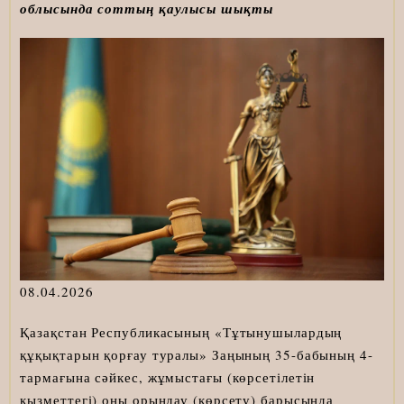
облысында соттың қаулысы шықты
08.04.2026
Қазақстан Республикасының «Тұтынушылардың
құқықтарын қорғау туралы» Заңының 35-бабының 4-
тармағына сәйкес, жұмыстағы (көрсетілетін
қызметтегі) оны орындау (көрсету) барысында