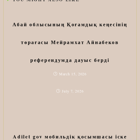
Абай облысының Қоғамдық кеңесінің
төрағасы Мейрамхат Айнабеков
референдумда дауыс берді
March 15, 2026
July 7, 2026
Adilet gov мобильдік қосымшасы іске