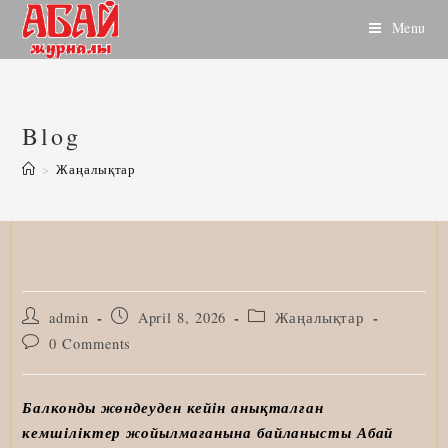
Skip
Menu
to
content
Blog
>
Жаңалықтар
Post
Post
Post
admin
April 8, 2026
Жаңалықтар
author:
published:
category:
Post
0 Comments
comments:
Балконды жөндеуден кейін анықталған
кемшіліктер жойылмағанына байланысты Абай