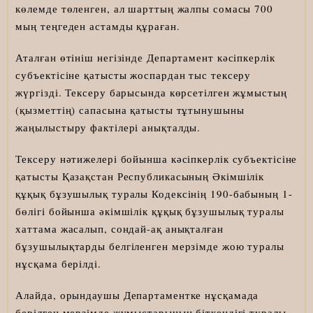
көлемде төленген, ал шарттың жалпы сомасы 700
мың теңгеден астамды құраған.
Аталған өтініш негізінде Департамент кәсіпкерлік
субъектісіне қатысты жоспардан тыс тексеру
жүргізді. Тексеру барысында көрсетілген жұмыстың
(қызметтің) сапасына қатысты тұтынушыны
жаңылыстыру фактілері анықталды.
Тексеру нәтижелері бойынша кәсіпкерлік субъектісіне
қатысты Қазақстан Республикасының Әкімшілік
құқық бұзушылық туралы Кодексінің 190-бабының 1-
бөлігі бойынша әкімшілік құқық бұзушылық туралы
хаттама жасалып, сондай-ақ анықталған
бұзушылықтарды белгіленген мерзімде жою туралы
нұсқама берілді.
Алайда, орындаушы Департаментке нұсқамада
берілген мерзімде жұмыстарының біткендігі туралы