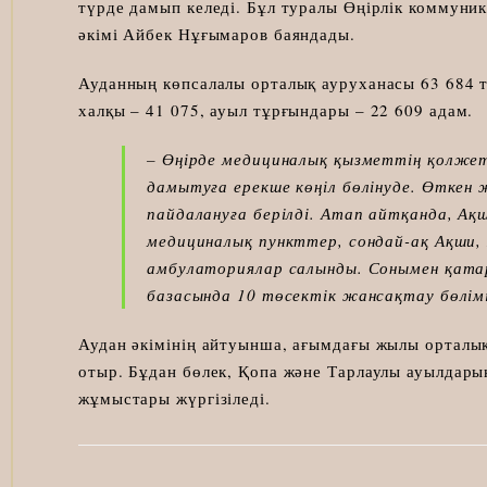
түрде дамып келеді. Бұл туралы Өңірлік коммуни
әкімі Айбек Нұғымаров баяндады.
Ауданның көпсалалы орталық ауруханасы 63 684 т
халқы – 41 075, ауыл тұрғындары – 22 609 адам.
– Өңірде медициналық қызметтің қолже
дамытуға ерекше көңіл бөлінуде. Өткен
пайдалануға берілді. Атап айтқанда, Ақ
медициналық пункттер, сондай-ақ Ақши, 
амбулаториялар салынды. Сонымен қатар
базасында 10 төсектік жансақтау бөлім
Аудан әкімінің айтуынша, ағымдағы жылы орталы
отыр. Бұдан бөлек, Қопа және Тарлаулы ауылдары
жұмыстары жүргізіледі.