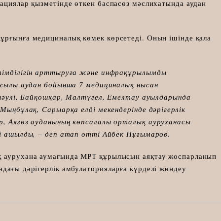
кациялар қызметінде өткен баспасөз мәслихатында аудан
ұрғынға медициналық көмек көрсетеді. Оның ішінде қала
тімділігін арттыруға және инфрақұрылымды
 жылы аудан бойынша 7 медициналық нысан
шәулі, Байқошқар, Малтүгел, Емелтау ауылдарында
Мыңбұлақ, Сарыарқа елді мекендерінде дәрігерлік
, Аягөз ауданының көпсалалы орталық ауруханасы
і ашылды, – деп атап өтті Айбек Нұғымаров.
қ аурухана аумағында МРТ құрылысын аяқтау жоспарланып
ндағы дәрігерлік амбулаторияларға күрделі жөндеу