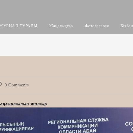
ЖУРНАЛ ТУРАЛЫ
Жаңалықтар
Фотогалерея
Бізбе
ost
0 Comments
omments:
 жаңғыртылып жатыр