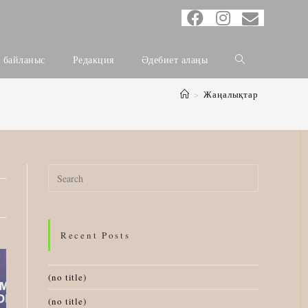
н байланыс
Редакция
Әдебиет алаңы
>
Жаңалықтар
Search
for:
Recent Posts
(no title)
(no title)