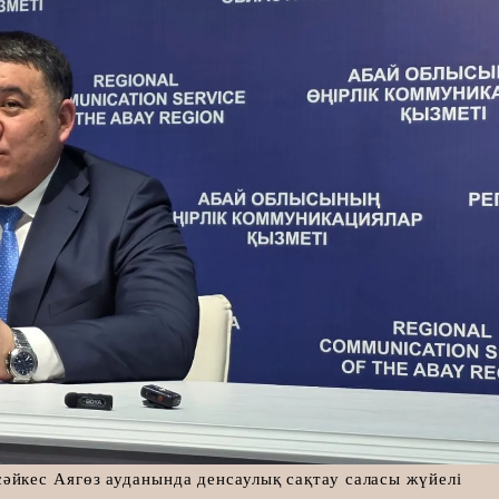
йкес Аягөз ауданында денсаулық сақтау саласы жүйелі