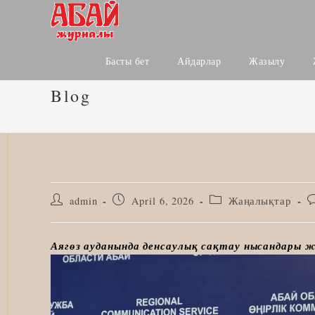
Skip
to
content
Басты бет
Айдарлар
Жазылу
Blog
Post
Post
Post
P
admin
April 6, 2026
Жаңалықтар
author:
published:
category:
c
Аягөз ауданында денсаулық сақтау нысандары