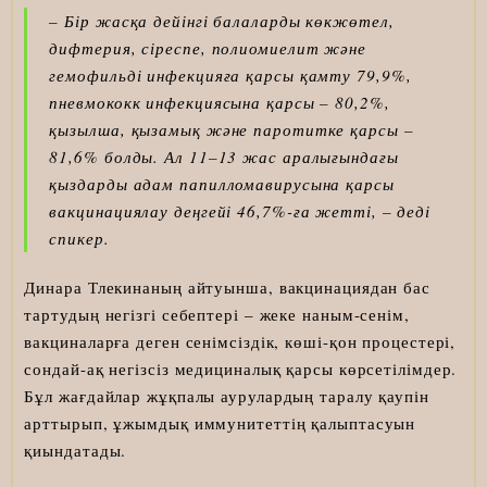
– Бір жасқа дейінгі балаларды көкжөтел,
дифтерия, сіреспе, полиомиелит және
гемофильді инфекцияға қарсы қамту 79,9%,
пневмококк инфекциясына қарсы – 80,2%,
қызылша, қызамық және паротитке қарсы –
81,6% болды. Ал 11–13 жас аралығындағы
қыздарды адам папилломавирусына қарсы
вакцинациялау деңгейі 46,7%-ға жетті, – деді
спикер.
Динара Тлекинаның айтуынша, вакцинациядан бас
тартудың негізгі себептері – жеке наным-сенім,
вакциналарға деген сенімсіздік, көші-қон процестері,
сондай-ақ негізсіз медициналық қарсы көрсетілімдер.
Бұл жағдайлар жұқпалы аурулардың таралу қаупін
арттырып, ұжымдық иммунитеттің қалыптасуын
қиындатады.