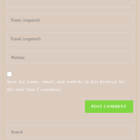
Enter
your
name
Enter
or
your
username
email
to
Enter
address
comment
your
to
website
comment
URL
Save my name, email, and website in this browser for
(optional)
the next time I comment.
Search
for: