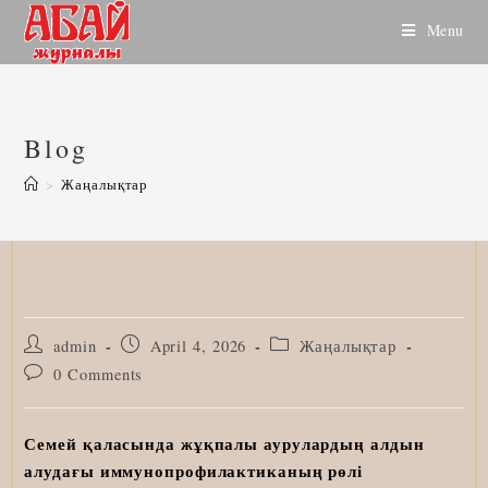
Skip
Menu
to
content
Blog
>
Жаңалықтар
Post
Post
Post
admin
April 4, 2026
Жаңалықтар
author:
published:
category:
Post
0 Comments
comments:
Семей қаласында жұқпалы аурулардың алдын
алудағы иммунопрофилактиканың рөлі