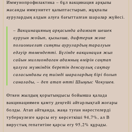
Иммунопрофилактика – бұл вакцинация арқылы
жасанды иммунитет қалыптастырып, жұқпалы
аурулардың алдын алуға бағытталған шаралар жүйесі.
– Вакцинацияның арқасында адамзат шешек
ауруын жойып, қызылша, дифтерия және
полиомиелит сияқты аурулардың таралуын
едәуір төмендетті. Бүгінде вакцинация жыл
сайын миллиондаған адамның өмірін сақтап
қалуға мүмкіндік беретін денсаулық сақтау
саласындағы ең тиімді шаралардың бірі болып
саналады, – деп атап өтті Шыңғыс Чокушев.
Өткен жылдың қорытындысы бойынша қалада
вакцинациямен қамту деңгейі айтарлықтай жоғары
болды. Атап айтқанда, жаңа туған нәрестелерді
туберкулезге қарсы егу көрсеткіші 94,7%, ал В
вирустық гепатитіне қарсы егу 95,2% құрады.