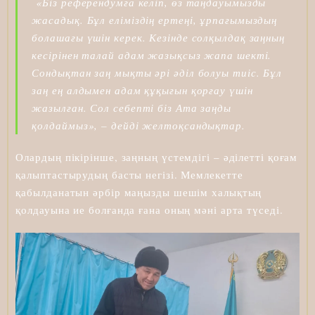
«Біз референдумға келіп, өз таңдауымызды
жасадық. Бұл еліміздің ертеңі, ұрпағымыздың
болашағы үшін керек. Кезінде солқылдақ заңның
кесірінен талай адам жазықсыз жапа шекті.
Сондықтан заң мықты әрі әділ болуы тиіс. Бұл
заң ең алдымен адам құқығын қорғау үшін
жазылған. Сол себепті біз Ата заңды
қолдаймыз», – дейді желтоқсандықтар.
Олардың пікірінше, заңның үстемдігі – әділетті қоғам
қалыптастырудың басты негізі. Мемлекетте
қабылданатын әрбір маңызды шешім халықтың
қолдауына ие болғанда ғана оның мәні арта түседі.