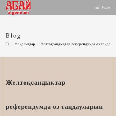
Skip
Menu
to
content
Blog
>
Жаңалықтар
>
Желтоқсандықтар референдумда өз таңдаул
Желтоқсандықтар
референдумда өз таңдауларын