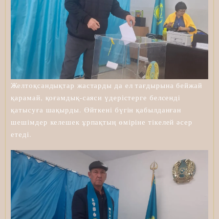
Желтоқсандықтар жастарды да ел тағдырына бейжай
қарамай, қоғамдық-саяси үдерістерге белсенді
қатысуға шақырды. Өйткені бүгін қабылданған
шешімдер келешек ұрпақтың өміріне тікелей әсер
етеді.