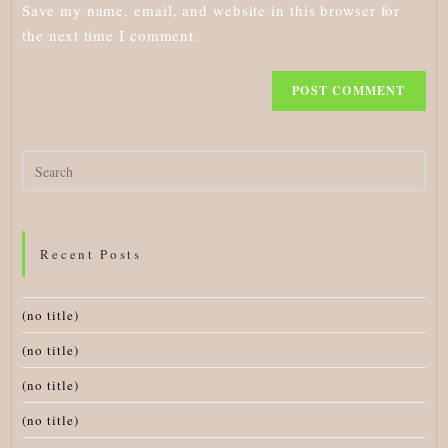
Save my name, email, and website in this browser for
(optional)
the next time I comment.
Search
for:
Recent Posts
(no title)
(no title)
(no title)
(no title)