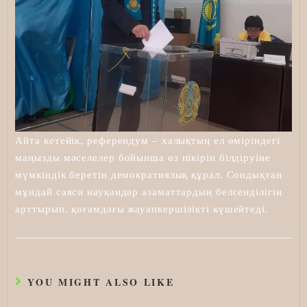
Айта кетейік, референдум – халықтың ел өміріндегі
маңызды мәселелер бойынша өз пікірін білдіруіне
мүмкіндік беретін демократиялық құрал. Сондықтан
мұндай саяси науқандар азаматтардың белсенділігін
арттырып, қоғамдағы жауапкершілікті күшейтеді.
YOU MIGHT ALSO LIKE