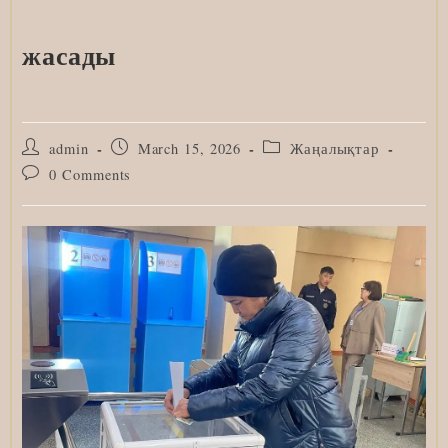
жасады
Post
Post
Post
admin
March 15, 2026
Жаңалықтар
author:
published:
category:
Post
0 Comments
comments: