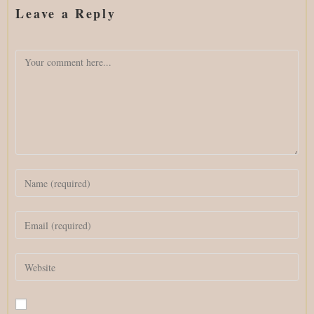
Leave a Reply
Comment
Enter
your
name
Enter
or
your
username
email
to
Enter
address
comment
your
to
website
comment
URL