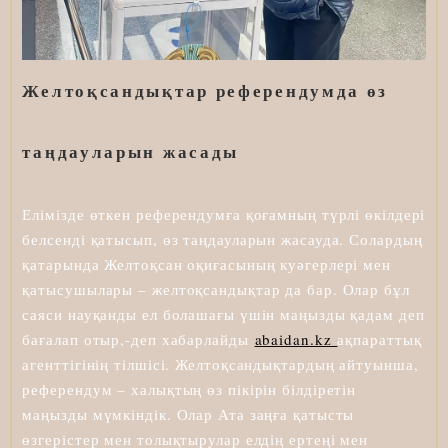
Желтоқсандықтар референдумда өз
таңдауларын жасады
Елімізде өткен референдумға қоғамның түрлі өкілдері
белсенді қатысып, өз таңдауларын жасауда. Солардың
қатарында Желтоқсан оқиғасының куәгерлері мен
қатысушылары – желтоқсандықтар да бар. Олар бұл
саяси науқанды ел болашағы үшін маңызды қадам деп
бағалап отыр,-деп хабарлайды
abaidan.kz
ақпараттық
агенттігінің тілшісі. Желтоқсандықтардың айтуынша,
референдум – халықтың өз пікірін білдіретін
маңызды мүмкіндік. Олар Ата заңға қатысты
өзгерістер мен толықтырулар елдің ертеңі мен