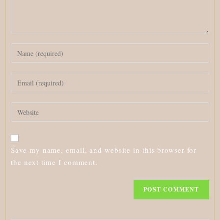
Enter
your
name
Enter
or
your
username
email
to
Enter
address
comment
your
to
website
comment
URL
Save my name, email, and website in this browser for
(optional)
the next time I comment.