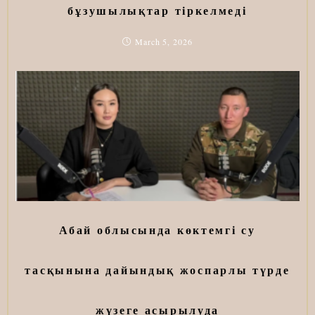
бұзушылықтар тіркелмеді
March 5, 2026
Абай облысында көктемгі су
тасқынына дайындық жоспарлы түрде
жүзеге асырылуда