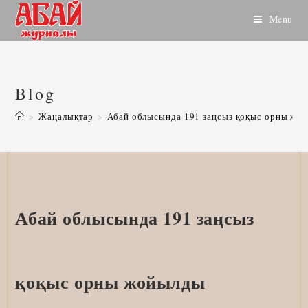
Skip
Menu
to
content
Blog
>
Жаңалықтар
>
Абай облысында 191 заңсыз қоқыс орны жо
Абай облысында 191 заңсыз
қоқыс орны жойылды