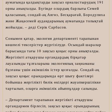
аумағында қалдықтарды заңсыз орналастырудың 191
орны анықталды. Бүгінде олардың барлығы Семей
қаласының, сондай-ақ Аягөз, Бесқарағай, Бородулиха
және Жаңасемей аудандарының аумағында толықтай
жойылды, – деді Серік Сарбасов.
Сонымен қатар, экология департаменті тарапынан
көшпелі тексерістер жүргізілуде. Осындай шаралар
барысында тағы 10 заңсыз қоқыс орны анықталды.
Жергілікті атқарушы органдардың бірқатар
лауазымды тұлғаларына экологиялық заңнаманы
бұзғаны үшін әкімшілік істер қозғалды. Сондай-ақ
заңсыз қоқыс орындарында өрт шығу фактілері
бойынша жергілікті билік өкілдері жауапкершілікке
тартылып, оларға әкімшілік айыппұлдар салынды.
– Департамент тарапынан жергілікті атқарушы
органдармен бірлесіп, заңсыз қоқыс орындарының
пайда болуына жол бермеу және олардың қайта пайда