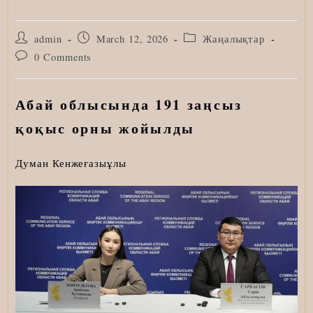
Post
Post
Post
admin
March 12, 2026
Жаңалықтар
author:
published:
category:
Post
0 Comments
comments:
Абай облысында 191 заңсыз
қоқыс орны жойылды
Думан Кенжеғазыұлы