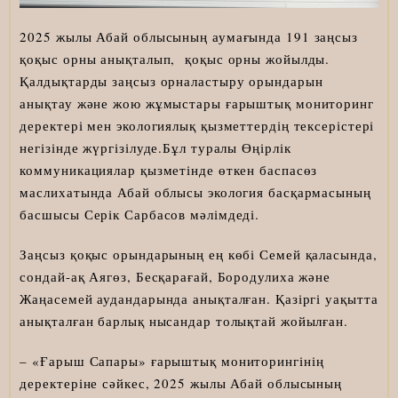
2025 жылы Абай облысының аумағында 191 заңсыз
қоқыс орны анықталып, қоқыс орны жойылды.
Қалдықтарды заңсыз орналастыру орындарын
анықтау және жою жұмыстары ғарыштық мониторинг
деректері мен экологиялық қызметтердің тексерістері
негізінде жүргізілуде.Бұл туралы Өңірлік
коммуникациялар қызметінде өткен баспасөз
маслихатында Абай облысы экология басқармасының
басшысы Серік Сарбасов мәлімдеді.
Заңсыз қоқыс орындарының ең көбі Семей қаласында,
сондай-ақ Аягөз, Бесқарағай, Бородулиха және
Жаңасемей аудандарында анықталған. Қазіргі уақытта
анықталған барлық нысандар толықтай жойылған.
– «Ғарыш Сапары» ғарыштық мониторингінің
деректеріне сәйкес, 2025 жылы Абай облысының