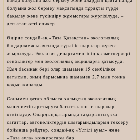
болуына жол бермеу мақсатында тұрақты түрде
бақылау және түсіндіру жұмыстары жүргізілуде, –
деп атап өтті спикер.
Өңірде сондай-ақ «Таза Қазақстан» экологиялық
бағдарламасы аясында түрлі іс-шаралар жүзеге
асырылуда. Экология департаментінің қызметкерлері
сенбіліктер мен экологиялық акцияларға қатысуда.
Жыл басынан бері олар шамамен 15 сенбілікке
қатысып, оның барысында шамамен 2,7 мың тонна
қоқыс жиналды.
Сонымен қатар облыста халықтың экологиялық
мәдениетін арттыруға бағытталған іс-шаралар
өткізілуде. Олардың қатарында тақырыптық эко-
сағаттар, автокөліктердің шығарындыларын тексеру
бойынша рейдтер, сондай-ақ «Үлгілі ауыл» және
«Таза аула» конкурстары бар.