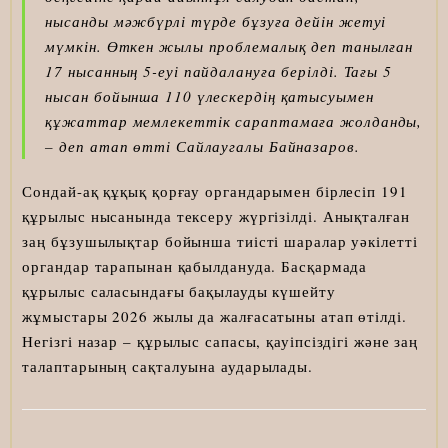
нысанды мәжбүрлі түрде бұзуға дейін жетуі
мүмкін. Өткен жылы проблемалық деп танылған
17 нысанның 5-еуі пайдалануға берілді. Тағы 5
нысан бойынша 110 үлескердің қатысуымен
құжаттар мемлекеттік сараптамаға жолданды,
– деп атап өтті Сайлаугалы Байназаров.
Сондай-ақ құқық қорғау органдарымен бірлесіп 191
құрылыс нысанында тексеру жүргізілді. Анықталған
заң бұзушылықтар бойынша тиісті шаралар уәкілетті
органдар тарапынан қабылдануда. Басқармада
құрылыс саласындағы бақылауды күшейту
жұмыстары 2026 жылы да жалғасатыны атап өтілді.
Негізгі назар – құрылыс сапасы, қауіпсіздігі және заң
талаптарының сақталуына аударылады.