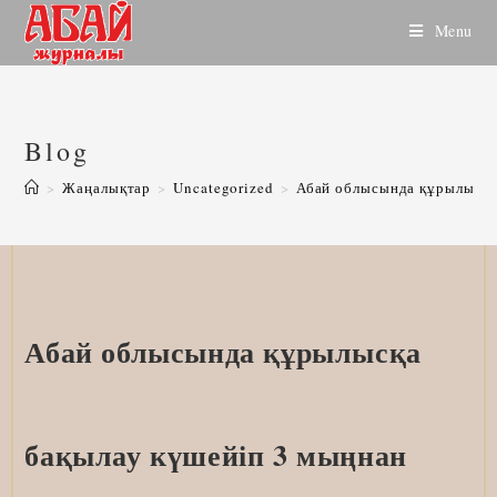
Skip
Menu
to
content
Blog
>
Жаңалықтар
>
Uncategorized
>
Абай облысында құрылысқа 
Абай облысында құрылысқа
бақылау күшейіп 3 мыңнан