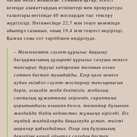
кезеңде азаматтардың өтініштері мен прокуратура
талаптары негізінде 40 жоспардан тыс тексеру
жүргізілді. Нәтижесінде 22,7 млн теңге көлемінде
айыппұл салынып, оның 19,4 млн теңгесі өндірілді.
Қалған сома сот тәртібімен өндірілуде.
– Мемлекеттік сәулет-құрылыс бақылау
басқармасының құзыреті құрылыс салушы немесе
тапсырыс беруші хабарлама талонын алған
сәттен бастап туындайды. Егер қала немесе
аудан әкімдігі сәулет-жоспарлау тапсырмасын
беріп, эскиздік жоба бекітіліп, жобалық-
сметалық құжаттама әзірленіп, сараптама
қорытындысы алынған болса, талаптар бұзылған
жағдайда біздің ведомство жұмысқа кіріседі. Біз
мұндай жағдайларды бақылауда ұстап, тиісті
шаралар қабылдаймыз. Олар заң бұзушылық
деңгейіне қарай айыппұл салудан бастап,