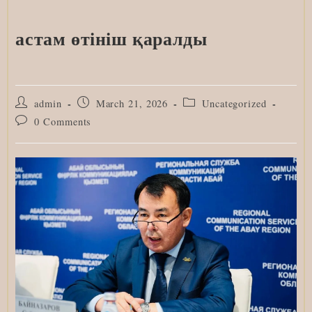
астам өтініш қаралды
Post
Post
Post
admin
March 21, 2026
Uncategorized
author:
published:
category:
Post
0 Comments
comments: