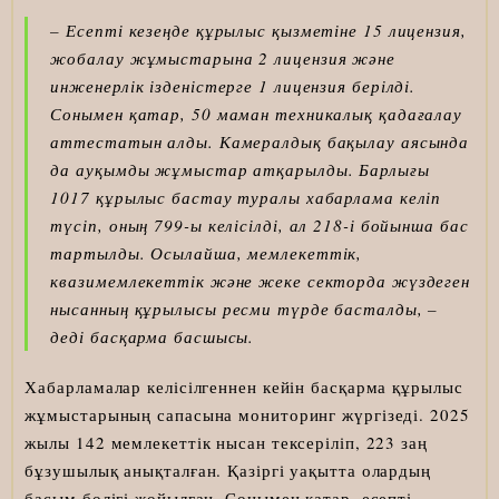
– Есепті кезеңде құрылыс қызметіне 15 лицензия,
жобалау жұмыстарына 2 лицензия және
инженерлік ізденістерге 1 лицензия берілді.
Сонымен қатар, 50 маман техникалық қадағалау
аттестатын алды. Камералдық бақылау аясында
да ауқымды жұмыстар атқарылды. Барлығы
1017 құрылыс бастау туралы хабарлама келіп
түсіп, оның 799-ы келісілді, ал 218-і бойынша бас
тартылды. Осылайша, мемлекеттік,
квазимемлекеттік және жеке секторда жүздеген
нысанның құрылысы ресми түрде басталды, –
деді басқарма басшысы.
Хабарламалар келісілгеннен кейін басқарма құрылыс
жұмыстарының сапасына мониторинг жүргізеді. 2025
жылы 142 мемлекеттік нысан тексеріліп, 223 заң
бұзушылық анықталған. Қазіргі уақытта олардың
басым бөлігі жойылған. Сонымен қатар, есепті