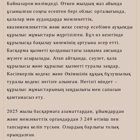
Байназаров мәлімдеді. Өткен жылдың жаз айында
ұсынылған соңғы есептен бері облыс орталығында,
қалалар мен аудандарда мемлекеттік,
квазимемлекеттік және жеке сектор есебінен ауқымды
құрылыс жұмыстары жүргізілген. Бұл өз кезегінде
құрылысқа бақылау көлемінің артуына әсер етті.
Басқарма қызметі қолданыстағы заңнама аясында
жүзеге асырылады. Атап айтқанда, сәулет, қала
құрылысы және құрылыс қызметі туралы заңдар,
Кәсіпкерлік кодекс және Әкімшілік құқық бұзушылық
туралы кодекс негізге алынған. Негізгі міндет –
құрылыс жұмыстарының заңдылығы мен сапасын
қамтамасыз ету.
2025 жылы басқармаға азаматтардан, ұйымдардан
және мемлекеттік органдардан 3 249 өтініш пен
тапсырма келіп түскен. Олардың барлығы толық
орындалған.