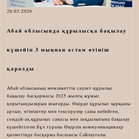
20.03.2026
Абай облысында құрылысқа бақылау
күшейіп 3 мыңнан астам өтініш
қаралды
Абай облысының мемлекеттік сәулет-құрылыс
бақылау басқармасы 2025 жылғы жұмыс
қорытындыларын шығарды. Өңірде құрылыс қарқыны
артып, өтініштер мен тексерулер саны көбейген,
сондай-ақ құрылыс сапасы мен заңдылығына бақылау
күшейтілген.Бұл туралы Өңірлік коммуникациялар
қызметінде басқарма басшысы Сайлауғалы