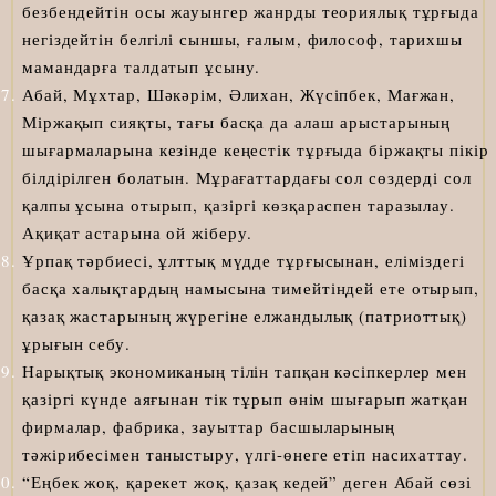
безбендейтін осы жауынгер жанрды теориялық тұрғыда
негіздейтін белгілі сыншы, ғалым, философ, тарихшы
мамандарға талдатып ұсыну.
Абай, Мұхтар, Шәкәрім, Әлихан, Жүсіпбек, Мағжан,
Міржақып сияқты, тағы басқа да алаш арыстарының
шығармаларына кезінде кеңестік тұрғыда біржақты пікір
білдірілген болатын. Мұрағаттардағы сол сөздерді сол
қалпы ұсына отырып, қазіргі көзқараспен таразылау.
Ақиқат астарына ой жіберу.
Ұрпақ тәрбиесі, ұлттық мүдде тұрғысынан, еліміздегі
басқа халықтардың намысына тимейтіндей ете отырып,
қазақ жастарының жүрегіне елжандылық (патриоттық)
ұрығын себу.
Нарықтық экономиканың тілін тапқан кәсіпкерлер мен
қазіргі күнде аяғынан тік тұрып өнім шығарып жатқан
фирмалар, фабрика, зауыттар басшыларының
тәжірибесімен таныстыру, үлгі-өнеге етіп насихаттау.
“Еңбек жоқ, қарекет жоқ, қазақ кедей” деген Абай сөзі