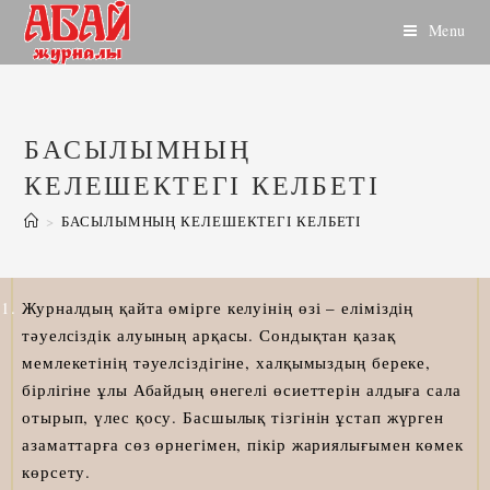
Skip
Menu
to
content
БАСЫЛЫМНЫҢ
КЕЛЕШЕКТЕГІ КЕЛБЕТІ
>
БАСЫЛЫМНЫҢ КЕЛЕШЕКТЕГІ КЕЛБЕТІ
Журналдың қайта өмірге келуінің өзі – еліміздің
тәуелсіздік алуының арқасы. Сондықтан қазақ
мемлекетінің тәуелсіздігіне, халқымыздың береке,
бірлігіне ұлы Абайдың өнегелі өсиеттерін алдыға сала
отырып, үлес қосу. Басшылық тізгінін ұстап жүрген
азаматтарға сөз өрнегімен, пікір жариялығымен көмек
көрсету.