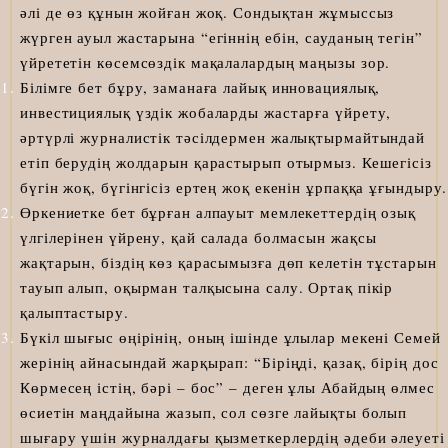
әлі де өз құнын жойған жоқ. Сондықтан жұмыссыз
жүрген ауыл жастарына “егіннің ебін, сауданың тегін”
үйрететін көсемсөздік мақалалардың маңызы зор.
Білімге бет бұру, заманаға лайық инновациялық,
инвестициялық үздік жобаларды жастарға үйрету,
әртүрлі журналистік тәсілдермен жалықтырмайтындай
етіп берудің жолдарын қарастырып отырмыз. Кешегісіз
бүгін жоқ, бүгінгісіз ертең жоқ екенін ұрпаққа ұғындыру.
Өркениетке бет бұрған алпауыт мемлекеттердің озық
үлгілерінен үйрену, қай салада болмасын жақсы
жақтарын, біздің көз қарасымызға дөп келетін тұстарын
тауып алып, оқырман талқысына салу. Ортақ пікір
қалыптастыру.
Бүкіл шығыс өңірінің, оның ішінде ұлылар мекені Семей
жерінің айнасындай жарқырап: “Біріңді, қазақ, бірің дос
Көрмесең істің, бәрі – бос” – деген ұлы Абайдың өлмес
өсиетін маңдайына жазып, сол сөзге лайықты болып
шығару үшін журналдағы қызметкерлердің әдеби әлеуеті