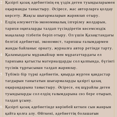
Қазіргі қазақ әдебиетінің ең үздік деген туындыларымен
оқырманды таныстыру. Әсіресе, жас авторларға қолдау
көрсету. Жақсы шығармаларын жариялап отыру.
Елдің әлеуметтік-экономикалық ілгерілеу жолдарын,
тарихи оқиғаларды талдап түсіндіретін көсемсөздік
мақалалар тізбегін беріп отыру. Ол үшін Қазақстандағы
белгілі әдебиетші, экономист, тарихшы ғалымдармен
жанды байланыс орнату, журналға автор ретінде тарту.
Қаламыздағы мұражайлар мен мұрағаттардағы ел
тарихына қатысты материалдарды сол қалпында, бүгінгі
түсінік тұрғысынан талдап жариялау.
Түбіміз бір түркі әдебиетін, қиырда жүрген қандастар
тағдырын танытатын шығармаларды қазіргі қазақ
оқырандарына таныстыру. Әсіресе, ең шұрайлы деген
туындыларды сол елдің ғалымдарына сөз бере отырып,
талдап ұсыну.
Қазіргі қазақ әдебиетінде көрінбей кеткен сын жанрын
қайта қолға алу. Өйткені, әдебиеттің болашағын